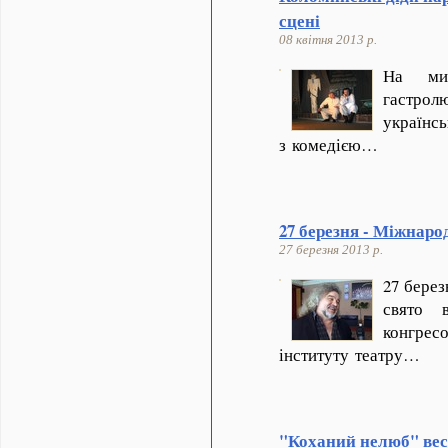
сцені
08 квітня 2013 р.
На ми
гастрол
україн
з комедією…
27 березня - Міжнаро
27 березня 2013 р.
27 берез
свято 
конг
інституту театру…
"Коханий нелюб" вес