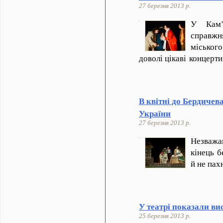
27 березня 2013 р.
У Кам’я
справжн
міськог
доволі цікаві концерт
В квітні до Бердичева
України
27 березня 2013 р.
Незважа
кінець б
й не пах
У театрі показали ви
25 березня 2013 р.