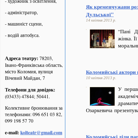
- художник з освітлення,
Як кременчужани ро
- адміністратор,
Дульської"
14 квітня 2013 р.
- машиніст сцени,
“
Пані Д
- водій автобуса.
жінка. Ї
моральн
Адреса театру:
78203,
Івано-Франківська область,
місто Коломия, вулиця
Коломийські актори
Вічевий Майдан, 7
10 квітня 2013 р.
У перши
Телефони для довідок:
академ
(03433) 47844; 50441.
драм
Колективне бронювання за
Озаркевича презенту
телефонами: 096 651 03 82,
099 198 57 70
e-mail:
kolteatr@gmail.com
Коломийські діди па