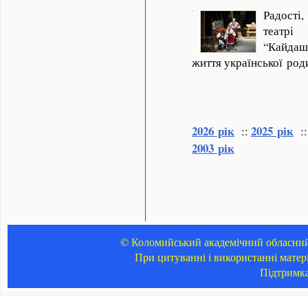
Радості
театрі
“Кайда
життя української ро
2026 рік
2025 рік
::
:
2003 рік
© Коломийський академічний обласний 
При цитуванні і використанні матер
Підтримк