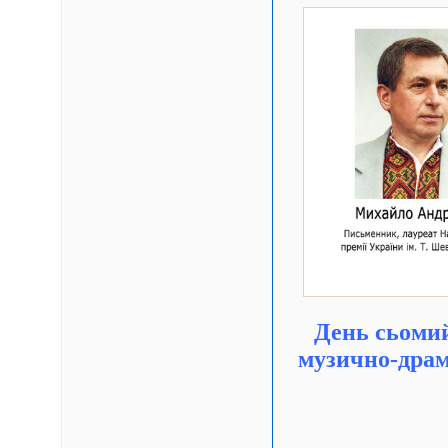
День сьомий
музично-драм