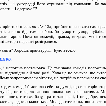
спіх – і ужгородці його отримали від коломиян. Бо ча
зваги – і одержує її!
торів такі п’єси, як «№ 13», прийнято називати самогр
ені, а воно йде само собою, бо гумор є гумор, публіка 
вжди гарно. Початок комедії, правда, видався мені тр
нці актори нарешті розігралися.
азати? Хороша драматургія. Було весело.
ЧЕНКО:
, і непогана постановка. Це так звана комедія положен
и, відповідно є й такі ролі. Хоча це не означає, що акто
 йому запропонували зіграти, не потрібно переживати св
 ходом комедії й ловила себе на думці, що в акторів ст
тургія, не така, як запропонована нам закарпатцями. М
старшого, готове, бачу, грати такі речі, і це добре, ос
вається, вдосконалюється. Молодь гнучкіша, вони вже 