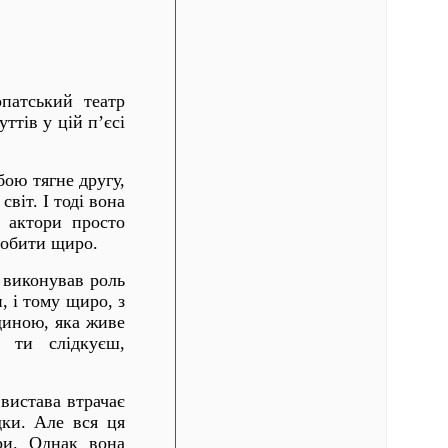
рпатський театр
ттів у цій п’єсі
бою тягне другу,
віт. І тоді вона
 актори просто
робити щиро.
й виконував роль
, і тому щиро, з
юдиною, яка живе
 ти слідкуєш,
вистава втрачає
дки. Але вся ця
ри. Однак вона