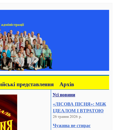
 адміністрації
йські представлення
Архів
Усі новини
«ЛІСОВА ПІСНЯ»: МІЖ
ІДЕАЛОМ І ВТРАТОЮ
26 травня 2026 р.
Чужина не стирає