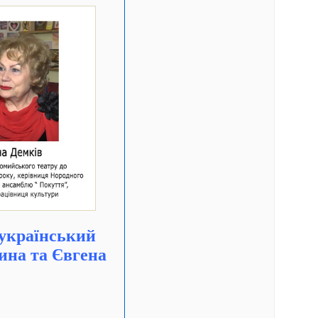
 український
ина та Євгена