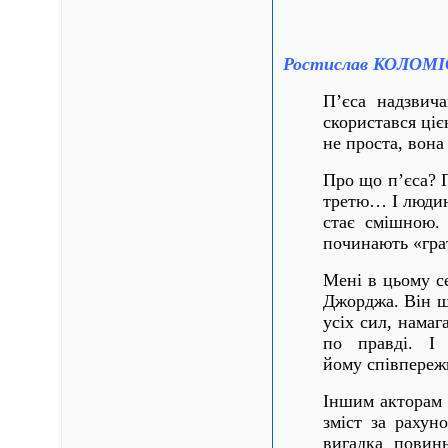
Ростислав КОЛОМ
П’єса надзвича
скористався ціє
не проста, вона
Про що п’єса? П
третю… І людина
стає смішною.
починають «гра
Мені в цьому се
Джорджа. Він щи
усіх сил, намаг
по правді. І
йому співпереж
Іншим акторам 
зміст за рахун
вигадка повин