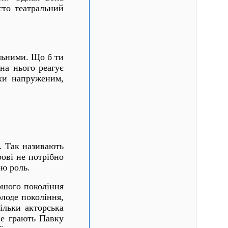
сто театральний
альними. Що б ти
на нього реагує
охи напруженим,
ь. Так називають
рові не потрібно
ою роль.
аршого покоління
олоде покоління,
кільки акторська
не грають Павку