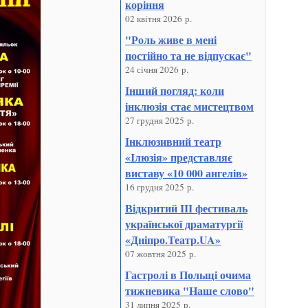
коріння
02 квітня 2026 р.
"Роль живе в мені
постійно та не відпускає"
24 січня 2026 р.
Інший погляд: коли
інклюзія стає мистецтвом
27 грудня 2025 р.
Інклюзивний театр
«Ілюзія» представляє
виставу «10 000 ангелів»
16 грудня 2025 р.
Відкритий III фестиваль
української драматургії
«Дніпро.Театр.UA»
07 жовтня 2025 р.
Гастролі в Польщі очима
тижневика "Наше слово"
31 липня 2025 р.