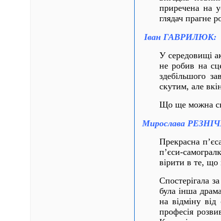
приречена на у
глядач прагне ро
Іван ГАВРИЛЮК:
У середовищі ак
не робив на сц
здебільшого за
скутим, але вкі
Що ще можна ск
Мирослава РЕЗНІ
Прекрасна п’єса
п’єси-самогралк
вірити в те, що
Спостерігала за
була інша драма
на відміну від 
професія розви