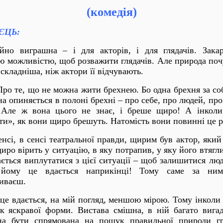
(комедія)
ІЄЦЬ
:
йно виграшна – і для акторів, і для глядачів. Зака
ю можливістю, щоб розважити глядачів. Але природа почу
 складніша, ніж актори її відчувають.
ро те, що не можна жити брехнею. Бо одна брехня за со
 опиняється в полоні брехні – про себе, про людей, про с
 Але ж вона цього не знає, і бреше щиро! А інколи
ти», як вони щиро брешуть. Натомість вони повинні це 
нсі, в сенсі театральної правди, щирим був актор, яки
ро вірить у ситуацію, в яку потрапив, у яку його втягли
ається виплутатися з цієї ситуації – щоб залишитися л
 йому це вдається наприкінці! Тому саме за ним
иваєш.
це вдається, на мій погляд, меншою мірою. Тому інколи 
ок яскравої форми. Вистава смішна, в ній багато вига
на бути спрямована на пошук правильної природи г