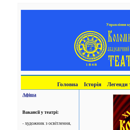
Управління ку
Головна
Історія
Легенди 
Афіша
Вакансії у театрі:
- художник з освітлення,