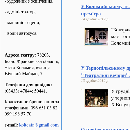
- художник з освітлення,
У Коломийському теат
- адміністратор,
прем'єра
14 грудня 2012 р.
- машиніст сцени,
“
Контрак
- водій автобуса.
має ос
Коломий
Адреса театру:
78203,
Івано-Франківська область,
місто Коломия, вулиця
У Тернопільському д
Вічевий Майдан, 7
"Театральні вечори"
13 грудня 2012 р.
Телефони для довідок:
(03433) 47844; 50441.
У грудні
у терно
Колективне бронювання за
Х Всеук
телефонами: 096 651 03 82,
099 198 57 70
e-mail:
kolteatr@gmail.com
Озарківчани стали л