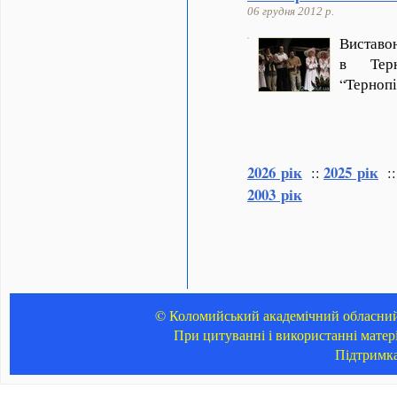
06 грудня 2012 р.
Виставою
в Терн
“Тернопі
2026 рік
2025 рік
::
:
2003 рік
© Коломийський академічний обласний 
При цитуванні і використанні матер
Підтримк