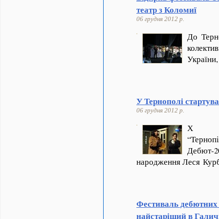
театр з Коломиї
06 грудня 2012 р.
До Терн
колектив
України,
У Тернополі стартув
06 грудня 2012 р.
Х Все
“Терно
Дебют-2
народження Леся Ку
Фестиваль дебютних 
найстаріший в Галич