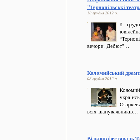
"Тернопільські театр
10 грудня 2012 р.
8 грудн
ювілейн
“Терн
вечори. Дебют”…
Коломийський драмте
08 грудня 2012 р.
Коломи
українс
Оза
всіх шанувальників…
Відкрив фестиваль Те