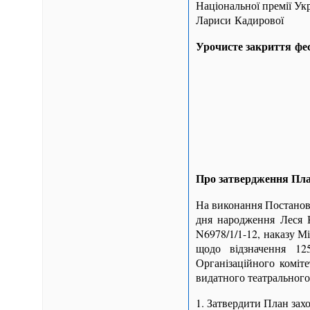
Національної премії Укр
Лариси Кадирової
Урочисте закриття ф
Про затвердження План
На виконання Постанови
дня народження Леся 
N6978/1/1-12, наказу М
щодо відзначення 12
Організаційного коміт
видатного театрального 
1. Затвердити План захо