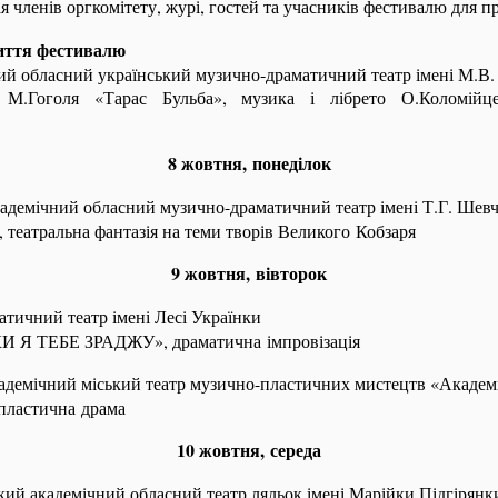
я членів оргкомітету, журі, гостей та учасників фестивалю для п
иття фестивалю
й обласний український музично-драматичний театр імені М.В.
і М.Гоголя «Тарас Бульба», музика і лібрето О.Коломі
8 жовтня, понеділок
кадемічний обласний музично-драматичний театр імені Т.Г. Шев
еатральна фантазія на теми творів Великого Кобзаря
9 жовтня, вівторок
атичний театр імені Лесі Українки
И Я ТЕБЕ ЗРАДЖУ», драматична імпровізація
адемічний міський театр музично-пластичних мистецтв «Академ
ластична драма
10 жовтня, середа
кий академічний обласний театр ляльок імені Марійки Підгірянк