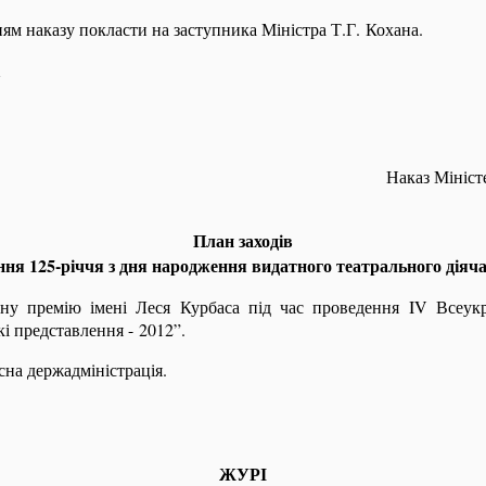
ням наказу покласти на заступника Міністра Т.Г. Кохана.
Наказ Мініст
План заходів
ння 125-річчя з дня народження видатного театрального діяч
ьну премію імені Леся Курбаса під час проведення
IV
Всеукр
 представлення - 2012”.
сна держадміністрація.
ЖУРІ