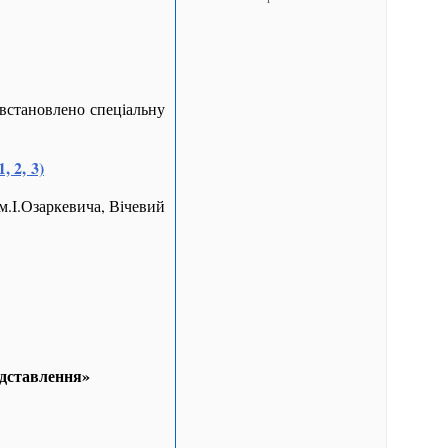
 встановлено спеціальну
 2, 3)
м.І.Озаркевича, Вічевий
едставлення»