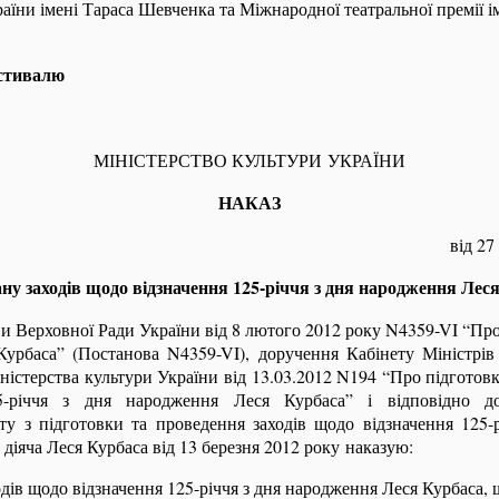
аїни імені Тараса Шевченка та Міжнародної театральної премії і
естивалю
МІНІСТЕРСТВО КУЛЬТУРИ УКРАЇНИ
НАКАЗ
від 27
у заходів щодо відзначення 125-річчя з дня народження Лес
 Верховної Ради України від 8 лютого 2012 року N4359-
VI
“Про 
Курбаса” (Постанова N4359-
VI
), доручення Кабінету Міністрів
іністерства культури України від 13.03.2012 N194 “Про підготовк
5-річчя з дня народження Леся Курбаса” і відповідно до
ету з підготовки та проведення заходів щодо відзначення 125-
діяча Леся Курбаса від 13 березня 2012 року наказую:
дів щодо відзначення 125-річчя з дня народження Леся Курбаса, 