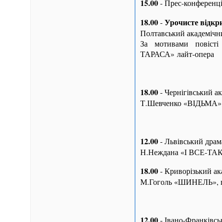
15.00
- Прес-конференці
18.00
Урочисте відкр
-
Полтавський академічни
За мотивами повіст
ТАРАСА» лайт-опера
18.00
- Чернігівський а
Т.Шевченко «ВІДЬМА», т
12.00
- Львівський драм
Н.Неждана «І ВСЕ-ТАК
18.00
- Криворізький ак
М.Гоголь «ШИНЕЛЬ», п
12.00
- Івано-Франківсь