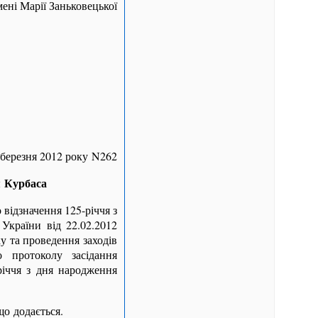
мені Марії Заньковецької
 березня 2012 року N262
я Курбаса
відзначення 125-річчя з
 України від 22.02.2012
у та проведення заходів
 протоколу засідання
річчя з дня народження
що додається.