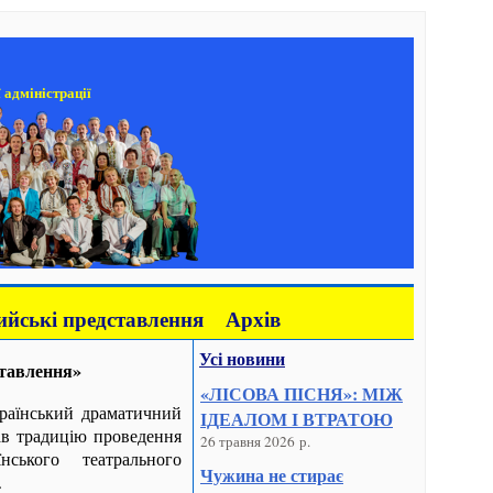
 адміністрації
йські представлення
Архів
Усі новини
ставлення»
«ЛІСОВА ПІСНЯ»: МІЖ
раїнський драматичний
ІДЕАЛОМ І ВТРАТОЮ
вав традицію проведення
26 травня 2026 р.
нського театрального
Чужина не стирає
.