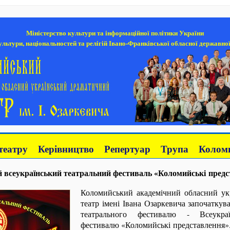
Міністерство культури та інформаційної політики України
льтури, національностей та релігій Івано-Франківської обласної державної
театру
Керівництво
Репертуар
Трупа
Коломи
 всеукраїнський театральний фестиваль «Коломийські пред
Коломийський академічний обласний ук
театр імені Івана Озаркевича започатку
театрального фестивалю - Всеукраї
фестивалю «Коломийські представлення»