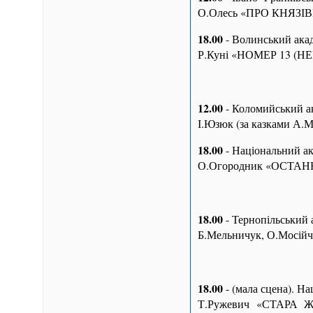
О.Олесь «ПРО КНЯЗІ
18.00
- Волинський акад
Р.Куні «НОМЕР 13 (
12.00
- Коломийський ак
І.Юзюк (за казками А.
18.00
- Національний ак
О.Огородник «ОСТАНН
18.00
- Тернопільський 
Б.Мельничук, О.Мосійч
18.00
- (мала сцена). Н
Т.Ружевич «СТАРА ЖІ