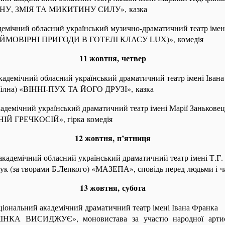
ВНУ, ЗМІЯ ТА МИКИТИНУ СИЛУ», казка
емічний обласний український музично-драматичний театр імен
НЕЙМОВІРНІ ПРИГОДИ В ГОТЕЛІ КЛАСУ
LUX
)», комедія
11 жовтня, четвер
адемічний обласний український драматичний театр імені Івана
Мілна) «ВІННІ-ПУХ ТА ЙОГО ДРУЗІ», казка
адемічний український драматичний театр імені Марії Заньковец
ІЙ ГРЕЧКОСІЙ», гірка комедія
12 жовтня, п’ятниця
академічний обласний український драматичний театр імені Т.Г
ук (за творами Б.Лепкого) «МАЗЕПА», сповідь перед людьми і ч
13 жовтня, субота
аціональний академічний драматичний театр імені Івана Франка
НКА ВИСИДЖУЄ», моновистава за участю народної артист