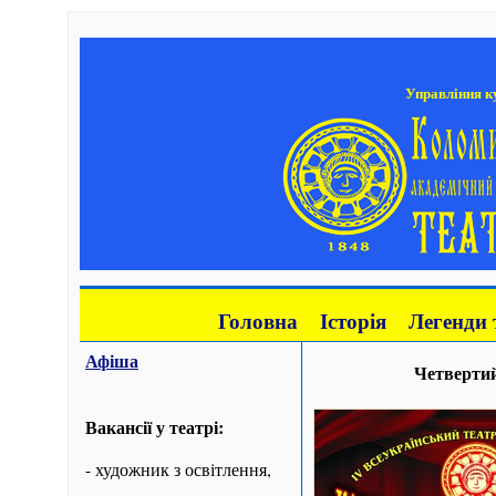
Управління ку
Головна
Історія
Легенди 
Афіша
Четвертий
Вакансії у театрі:
- художник з освітлення,