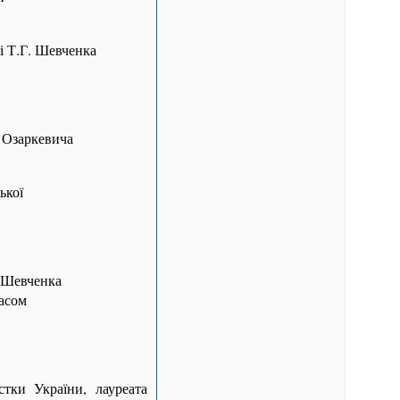
і Т.Г. Шевченка
 Озаркевича
ької
. Шевченка
асом
ки України, лауреата