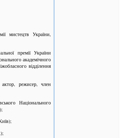
мії мистецтв України,
альної премії України
іонального академічного
міжобласного відділення
актор, режисер, член
вського Національного
);
иїв);
);