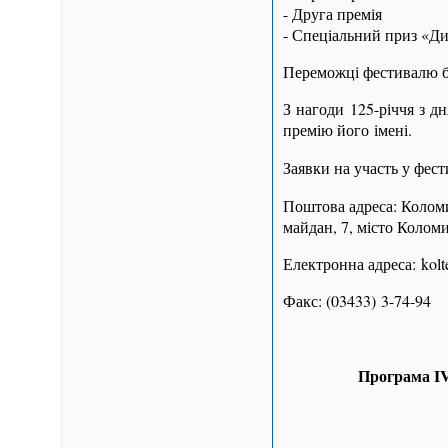
- Друга премія
- Спеціальний приз «Ди
Переможці фестивалю б
З нагоди 125-річчя з д
премію його імені.
Заявки на участь у фес
Поштова адреса: Коломи
майдан, 7, місто Коломи
Електронна адреса: kol
Факс: (03433) 3-74-94
Програма
I