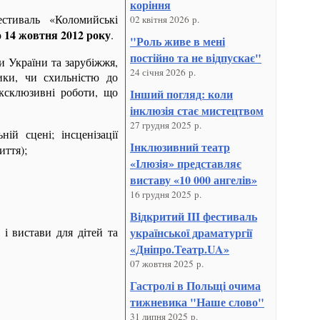
коріння
стиваль «Коломийські
02 квітня 2026 р.
о 14 жовтня 2012 року
.
"Роль живе в мені
постійно та не відпускає"
и України та зарубіжжя,
24 січня 2026 р.
ики, чи схильністю до
ексклюзивні роботи, що
Інший погляд: коли
інклюзія стає мистецтвом
27 грудня 2025 р.
ій сцені; інсценізації
Інклюзивний театр
иття);
«Ілюзія» представляє
виставу «10 000 ангелів»
16 грудня 2025 р.
Відкритий III фестиваль
 і вистави для дітей та
української драматургії
«Дніпро.Театр.UA»
07 жовтня 2025 р.
Гастролі в Польщі очима
тижневика "Наше слово"
31 липня 2025 р.