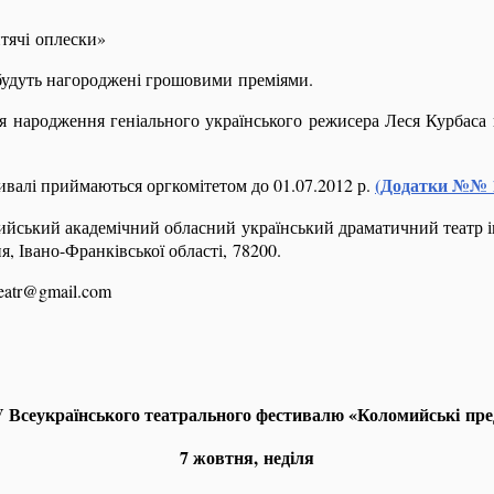
тячі оплески»
удуть нагороджені грошовими преміями.
ня народження геніального українського режисера Леся Курбаса
(Додатки №№ 1,
тивалі приймаються оргкомітетом до 01.07.2012 р.
йський академічний обласний український драматичний театр і
я, Івано-Франківської області, 78200.
teatr@gmail.com
V
Всеукраїнського театрального фестивалю «Коломийські пр
7 жовтня, неділя