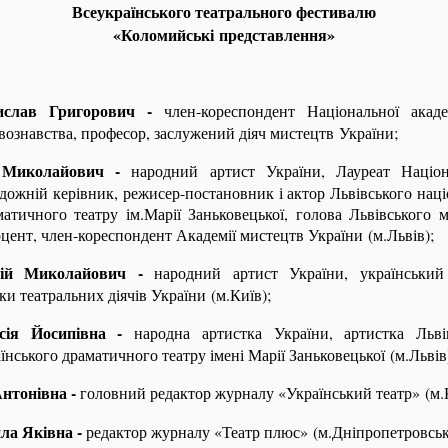
Всеукраїнського театрального фестивалю
«Коломийські представлення»
ислав Григорович -
член-кореспондент Національної акаде
вознавства, професор, заслужений діяч мистецтв України;
 Миколайович -
народний артист України, Лауреат Націон
удожній керівник, режисер-постановник і актор Львівського нац
матичного театру ім.Марії Заньковецької, голова Львівського 
цент, член-кореспондент Академії мистецтв України (м.Львів);
ій Миколайович -
народний артист України, український 
ки театральних діячів України (м.Київ);
їсія Йосипівна -
народна артистка України, артистка Льві
їнського драматичного театру імені Марії Заньковецької (м.Львів
нтонівна -
головний редактор журналу «Український театр» (м.К
а Яківна -
редактор журналу «Театр плюс» (м.Дніпропетровськ