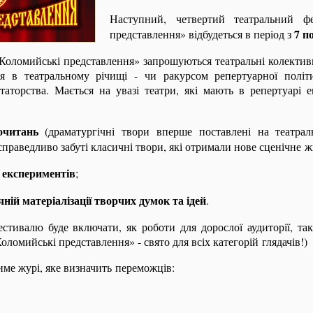
Наступний, четвертий театральний фе
7 п
представлення» відбудеться в період з
«Коломийські представлення» запрошуються театральні колектив
ься в театральному річищі - чи ракурсом репертуарної політ
таторства. Мається на увазі театри, які мають в репертуарі 
очитань
(драматургічні твори вперше поставлені на театральн
справедливо забуті класичні твори, які отримали нове сценічне ж
 експериментів
;
ній матеріалізації творчих думок та ідей
.
тивалю буде включати, як роботи для дорослої аудиторії, так
ломийські представлення» - свято для всіх категорій глядачів!)
ме журі, яке визначить переможців: