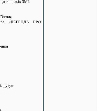
редставників ЗМІ.
 Гоголя
йцева, «ЛЕГЕНДА ПРО
ченка
ія руху»
и