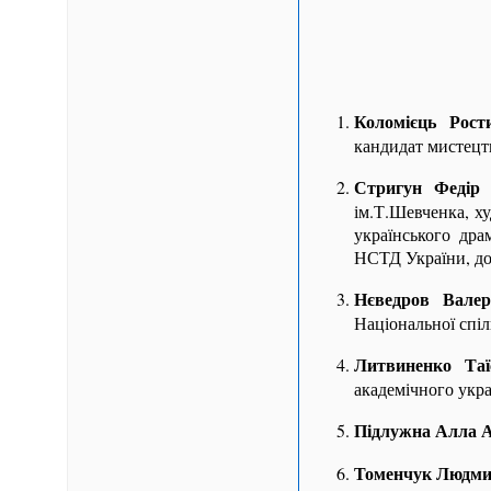
Коломієць Рост
кандидат мистецт
Стригун Федір
ім.Т.Шевченка, х
українського дра
НСТД України, до
Нєведров Валер
Національної спіл
Литвиненко Та
академічного укра
Підлужна Алла А
Томенчук Людмил