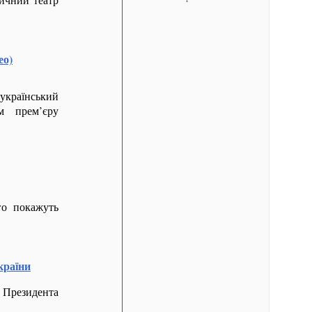
ео)
країнський
м прем’єру
го покажуть
країни
резидента