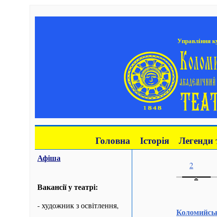
Управління ку
Головна
Історія
Легенди 
Афіша
2
Вакансії у театрі:
- художник з освітлення,
Коломийсь