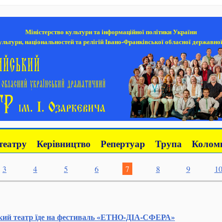
Міністерство культури та інформаційної політики України
льтури, національностей та релігій Івано-Франківської обласної державної
театру
Керівництво
Репертуар
Трупа
Коломи
3
4
5
6
7
8
9
1
кий театр їде на фестиваль «ЕТНО-ДІА-СФЕРА»