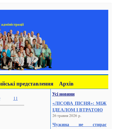
 адміністрації
йські представлення
Архів
Усі новини
0
11
«ЛІСОВА ПІСНЯ»: МІЖ
ІДЕАЛОМ І ВТРАТОЮ
26 травня 2026 р.
Чужина не стирає