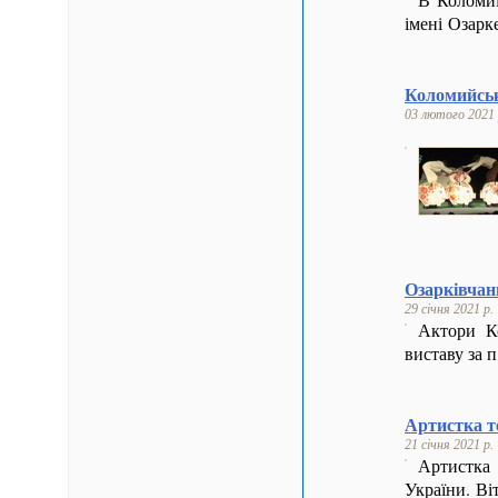
імені Озар
Коломийськ
03 лютого 2021 
Озарківчани
29 січня 2021 р.
Актори Ко
виставу за
Артистка т
21 січня 2021 р.
Артистк
України. Ві