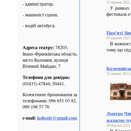
21 травня 2021 
- адміністратор,
У рамках 
фестиваль е
- машиніст сцени,
- водій автобуса.
Пам'яті Зі
07 травня 2021 
В кожного
Адреса театру:
78203,
тому що під
Івано-Франківська область,
місто Коломия, вулиця
Вічевий Майдан, 7
Коломийські
15 квітня 2021 р
Телефони для довідок:
(03433) 47844; 50441.
Колективне бронювання за
телефонами: 096 651 03 82,
099 198 57 70
Дмитро Чиб
e-mail:
kolteatr@gmail.com
жадаємо зус
28 березня 2021 
В Коломиї