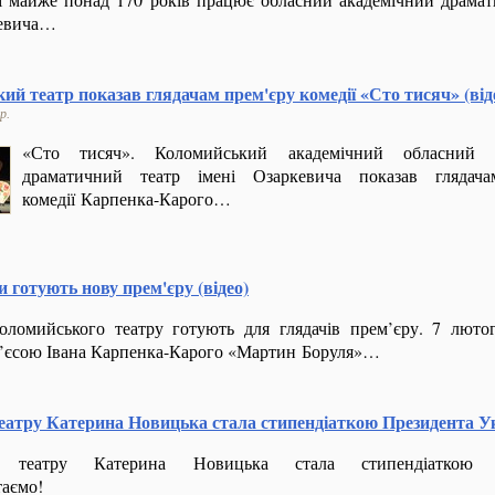
кевича…
ий театр показав глядачам прем'єру комедії «Сто тисяч» (від
р.
«Сто тисяч». Коломийський академічний обласний у
драматичний театр імені Озаркевича показав глядача
комедії Карпенка-Карого…
 готують нову прем'єру (відео)
ломийського театру готують для глядачів прем’єру. 7 люто
 п’єсою Івана Карпенка-Карого «Мартин Боруля»…
еатру Катерина Новицька стала стипендіаткою Президента У
а театру Катерина Новицька стала стипендіаткою П
таємо!