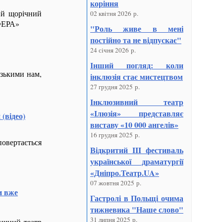
коріння
ий щорічний
02 квітня 2026 р.
СФЕРА»
"Роль живе в мені
постійно та не відпускає"
24 січня 2026 р.
Інший погляд: коли
изькими нам,
інклюзія стає мистецтвом
27 грудня 2025 р.
Інклюзивний театр
«Ілюзія» представляє
(відео)
виставу «10 000 ангелів»
16 грудня 2025 р.
овертається
Відкритий III фестиваль
української драматургії
«Дніпро.Театр.UA»
07 жовтня 2025 р.
и вже
Гастролі в Польщі очима
тижневика "Наше слово"
31 липня 2025 р.
ичний театр