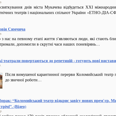
р.
святкування днів міста Мукачева відбудеться ХХІ міжнародн
тнічних театрів і національних спільнот України «ЕТНО-ДІА-
новія Симчича
р.
 з нас на певному етапі життя з’являються люди, які стають бл
тримали, допомогли в скрутні часи наших поневірянь…
 театрали повертаються до репетицій - готують нові вистави 
.
Після вимушеної карантинної перерви Коломийський театр п
до звичної роботи…
орак: “Коломийський театр відкриє завісу нових прем`єр. М
трічі”. (Відео)
р.
 майже понад 170 років працює обласний академічний драмат