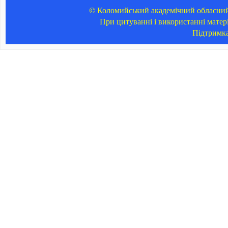
© Коломийський академічний обласний 
При цитуванні і використанні матер
Підтримк