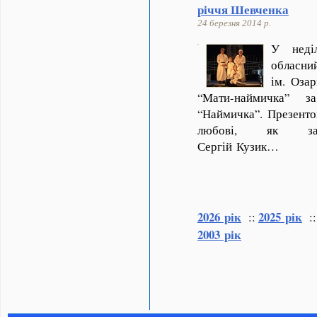
річчя Шевченка
24 березня 2014 р.
У неді
обласни
ім. Оза
“Мати-наймичка” 
“Наймичка”. Презенто
любові, як зазн
Сергій Кузик…
2026 рік
2025 рік
::
:
2003 рік