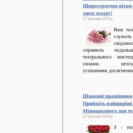
Щиросердечно вітаю 
днем театру!
27 березня 2014 р.
Ваш тал
служать
свідомос
сприяють подальш
театрального мисте
силами, нез
успішними досягнен
Шановні працівники 
Прийміть найщиріші 
Міжнародного дня те
27 березня 2014 р.
З - пом