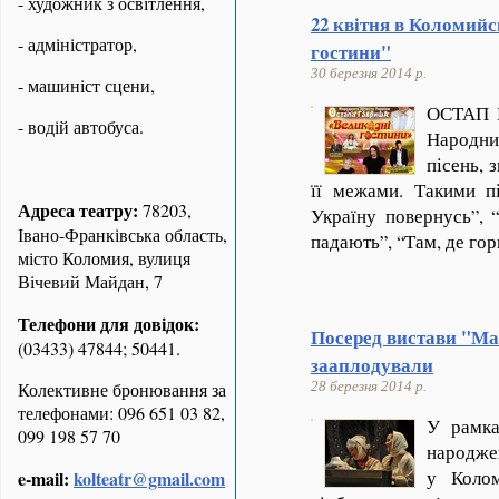
- художник з освітлення,
22 квітня в Коломийс
- адміністратор,
гостини"
30 березня 2014 р.
- машиніст сцени,
ОСТАП Г
- водій автобуса.
Народни
пісень, 
її межами. Такими пі
Адреса театру:
78203,
Україну повернусь”, “
Івано-Франківська область,
падають”, “Там, де гор
місто Коломия, вулиця
Вічевий Майдан, 7
Телефони для довідок:
Посеред вистави "М
(03433) 47844; 50441.
зааплодували
Колективне бронювання за
28 березня 2014 р.
телефонами: 096 651 03 82,
У рамка
099 198 57 70
народже
у Колом
e-mail:
kolteatr@gmail.com