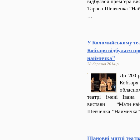
відбулася прем’єра ви
Тараса Шевченка “Найм
…
У Коломийському теат
Кобзаря відбулася п
наймичка"
28 березня 2014 р.
До 200-
Кобзаря
обласно
театрі імені Івана 
вистави “Мати-
Шевченка “Наймичка”
Шановні митці театр