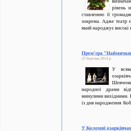
визнача
рівень 
ставленню її громадя
зокрема. Адже театр є
який народжує високі
Прем'єра "Наймички"
25 березня 2014 р.
У всяк
озарків
Шевчен
народної драми від
минулими вихідними. 
із дня народження Коб
У Коломиї озарківчан