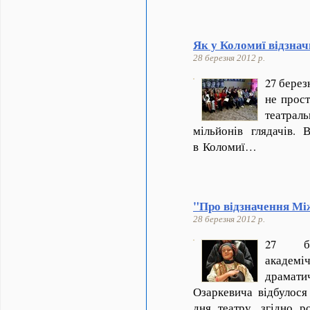
Як у Коломиї відзна
28 березня 2012 р.
27 берез
не прост
театрал
мільйонів глядачів.
в Коломиї…
"Про відзначення Мі
28 березня 2012 р.
27 бе
академі
драмат
Озаркевича відбулос
дня театру, згідно р