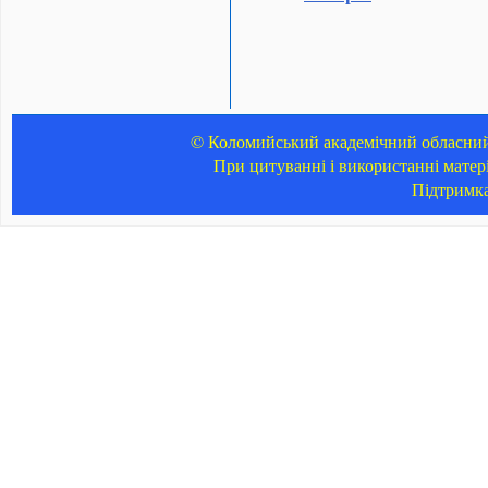
© Коломийський академічний обласний 
При цитуванні і використанні матер
Підтримк