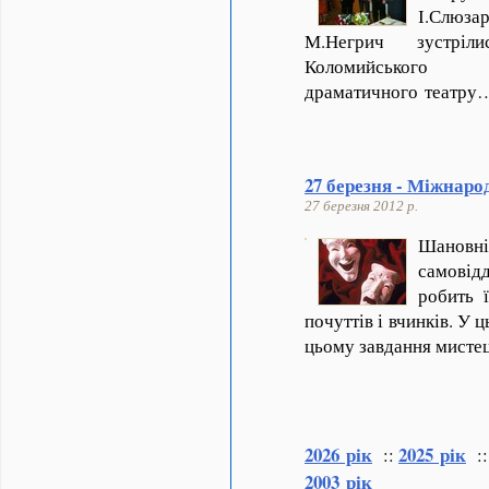
І.Слюз
М.Негрич зустріл
Коломийського 
драматичного театру
27 березня - Міжнаро
27 березня 2012 р.
Шанов
самовід
робить 
почуттів і вчинків. У 
цьому завдання мистец
2026 рік
2025 рік
::
:
2003 рік