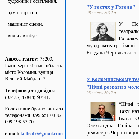
- художник з освітлення,
"У гостях у Гоголя"
- адміністратор,
08 квітня 2012 р.
У Полт
- машиніст сцени,
театра
- водій автобуса.
Гоголя
муздрамтеатр імені
Богдана Чернявського
Адреса театру:
78203,
Івано-Франківська область,
місто Коломия, вулиця
Вічевий Майдан, 7
У Коломийському теат
"Нічні розваги з мо
Телефони для довідок:
03 квітня 2012 р.
(03433) 47844; 50441.
“
Нічні 
Колективне бронювання за
Таку наз
телефонами: 096 651 03 82,
Івана О
099 198 57 70
Олександра Галіна п
режисер з Чернігівщин
e-mail:
kolteatr@gmail.com