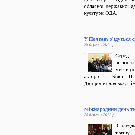
обласної державної ад
культури ОДА.
У Полтаву з'їдуться с
28 березня 2012 р.
Серед
регіона
мистецт
актори з Білої Цер
Дніпропетровська, Ніж
Міжнародний день те
28 березня 2012 р.
З нагод
театру