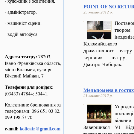
- художник з освітлення,
POINT OF NO RETU
- адміністратор,
25 квітня 2012 р.
Постано
- машиніст сцени,
твором 
- водій автобуса.
інсцен
Коломийського а
драматичного театру
Адреса театру:
78203,
керівник театру,
Івано-Франківська область,
Дмитро Чиборак.
місто Коломия, вулиця
Вічевий Майдан, 7
Телефони для довідок:
Мельпомена в гостях
(03433) 47844; 50441.
21 квітня 2012 р.
Колективне бронювання за
Упродов
телефонами: 096 651 03 82,
полтавц
099 198 57 70
вільний 
Завершився
VI
Відк
e-mail:
kolteatr@gmail.com
театрального мистец