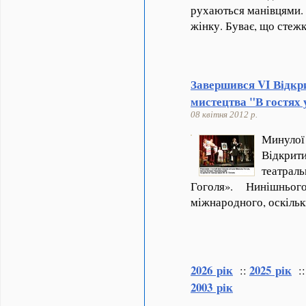
рухаються манівцями. Н
жінку. Буває, що стеж
Завершився VI Відкр
мистецтва "В гостях 
08 квітня 2012 р.
Минулої
Відкри
театра
Гоголя». Нинішньо
міжнародного, оскільк
2026 рік
2025 рік
::
:
2003 рік