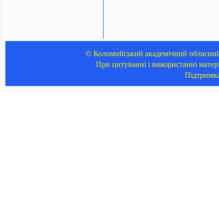
© Коломийський академічний обласний 
При цитуванні і використанні матер
Підтримк