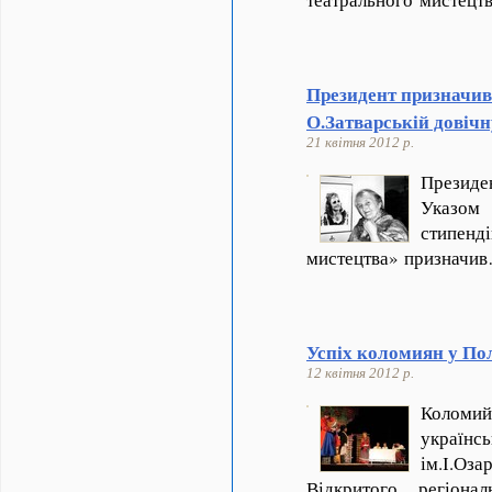
Президент призначив
О.Затварській довіч
21 квітня 2012 р.
Презид
Указом
стипенд
мистецтва» призначи
Успіх коломиян у По
12 квітня 2012 р.
Коломи
украї
ім.І.Оз
Відкритого регіона