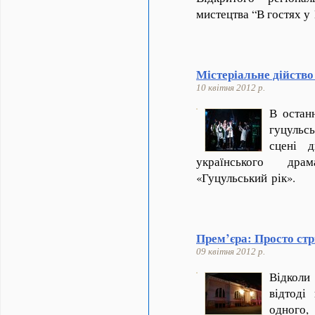
мистецтва “В гостях 
Містеріальне дійство
10 квітня 2012 р.
В остан
гуцульс
сцені д
українського дра
«Гуцульський рік».
Прем’єра: Просто стрі
09 квітня 2012 р.
Відколи
відтоді
одного