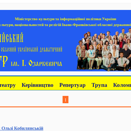
Міністерство культури та інформаційної політики України
льтури, національностей та релігій Івано-Франківської обласної державної
театру
Керівництво
Репертуар
Трупа
Коломи
1
 Ользі Кобилянській