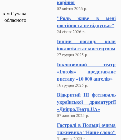
коріння
02 квітня 2026 р.
 в м.Сучава
"Роль живе в мені
обласного
постійно та не відпускає"
24 січня 2026 р.
Інший погляд: коли
інклюзія стає мистецтвом
27 грудня 2025 р.
Інклюзивний театр
«Ілюзія» представляє
виставу «10 000 ангелів»
16 грудня 2025 р.
Відкритий III фестиваль
української драматургії
«Дніпро.Театр.UA»
07 жовтня 2025 р.
Гастролі в Польщі очима
тижневика "Наше слово"
31 липня 2025 р.