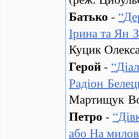
Батько
-
“
Де
Ірина та Ян 
Куцик Олекса
Герой
-
“
Діал
Радіон Белец
Мартищук В
Петро
-
“
Дів
або На милов