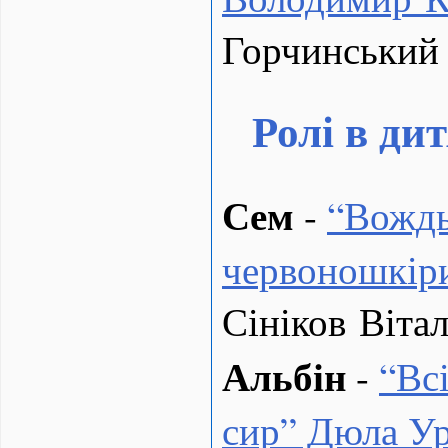
Горчинський 
Ролі в ди
Сем
-
“
Вожд
червоношкір
Сініков Вітал
Альбін
-
“
Вс
сир” Дюла Ур