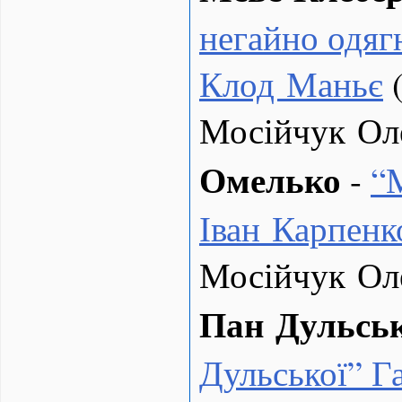
негайно одяг
Клод Маньє
(
Мосійчук Ол
Омелько
-
“
Іван Карпенк
Мосійчук Ол
Пан Дульсь
Дульської” Г