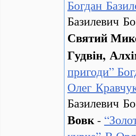
Богдан Базил
Базилевич Б
Святий Мик
Гудвін, Алхі
пригоди” Бог
Олег Кравчу
Базилевич Б
Вовк
-
“
Золо
курча” В.Орл