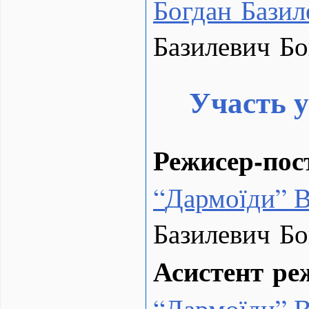
Богдан Базил
Базилевич Б
Участь у
Режисер-пос
“
Дармоїди” В
Базилевич Б
Асистент ре
“
Дармоїди” В