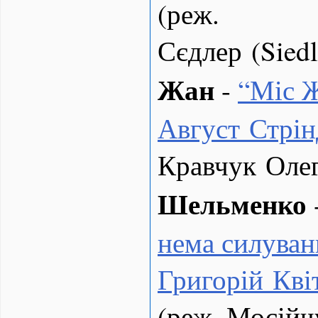
(реж.
Сєдлер (Siedl
Жан
-
“
Міс Ж
Август Стрін
Кравчук Оле
Шельменко
нема силуван
Григорій Кві
(реж. Мосійч