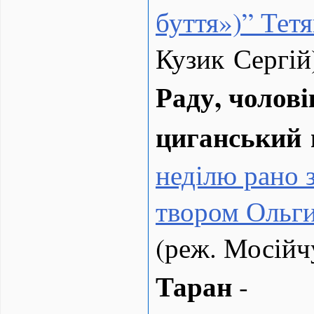
буття»)” Тет
Кузик Сергій
Раду, чолов
циганський 
неділю рано з
твором Ольги
(реж. Мосійч
Таран
-