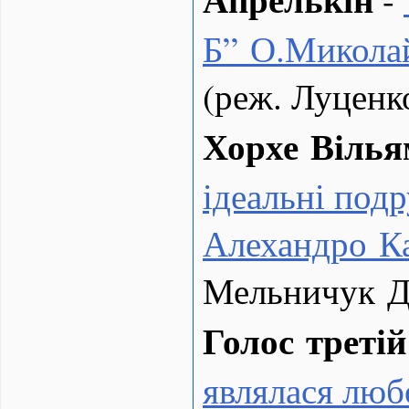
Б” О.Микола
(реж. Луценк
Хорхе Вілья
ідеальні под
Алехандро К
Мельничук Д
Голос третій
являлася люб