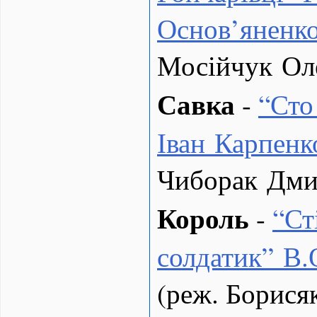
Основ’яненк
Мосійчук Ол
Савка
-
“
Сто
Іван Карпенк
Чиборак Дми
Король
-
“
Ст
солдатик” В
(реж. Борися