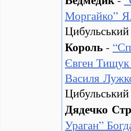
Моргайко” Я
Цибульський
Король
-
“
Сп
Євген Тищук 
Василя Лужк
Цибульський
Дядечко Ст
Ураган” Богд