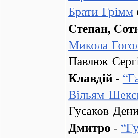
Брати Грімм
Степан, Сот
Микола Гого
Павлюк Серг
Клавдій
-
“
Г
Вільям Шекс
Гусаков Дени
Дмитро
-
“
Гу