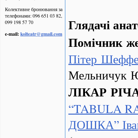
Колективне бронювання за
телефонами: 096 651 03 82,
Глядачі анат
099 198 57 70
e-mail:
kolteatr@gmail.com
Помічник ж
Пітер Шефф
Мельничук Ю
ЛІКАР РІЧ
“
TABULA
R
ДОШКА” Іва