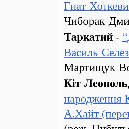
Гнат Хоткев
Чиборак Дми
Таркатий
-
“
Василь Селез
Мартищук В
Кіт Леополь
народження 
А.Хайт (пере
(реж. Цибуль