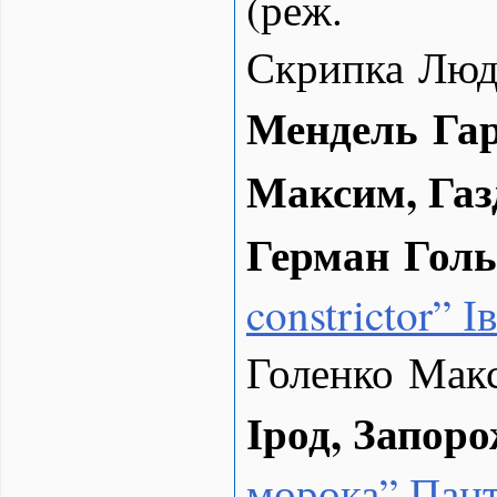
(реж.
Скрипка Людм
Мендель Гар
Максим, Газ
Герман Гол
constrictor” 
Голенко Мак
Ірод, Запор
морока” Пан