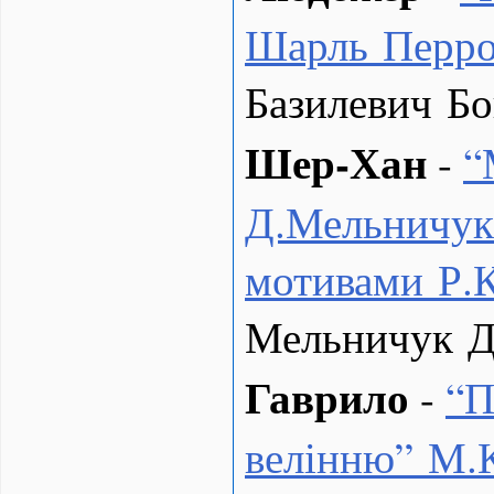
Шарль Перр
Базилевич Б
Шер-Хан
-
“
Д.Мельничук 
мотивами Р.К
Мельничук Д
Гаврило
-
“
П
велінню” М.