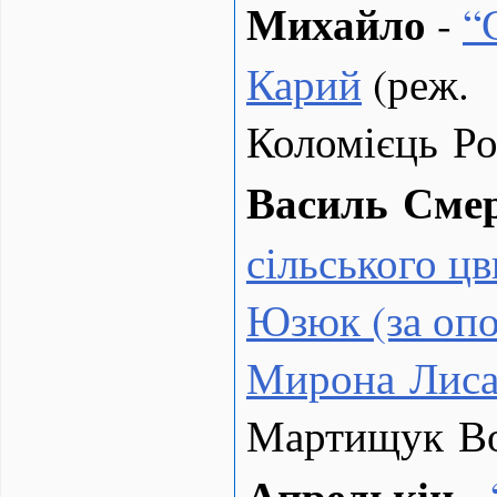
Михайло
-
“
Карий
(реж.
Коломієць Ро
Василь Сме
сільського цв
Юзюк (за оп
Мирона Лиса
Мартищук В
Апрелькін
-