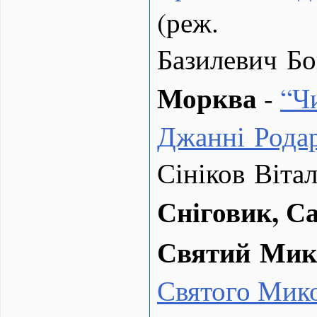
(реж.
Базилевич Б
Морква
-
“
Ч
Джанні Рода
Сініков Вітал
Сніговик, С
Святий Мик
Святого Мик