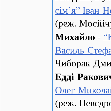
сім’я” Іван 
(реж. Мосійч
Михайло
-
“
Василь Стеф
Чиборак Дми
Едді Ракови
Олег Микола
(реж. Невєдр