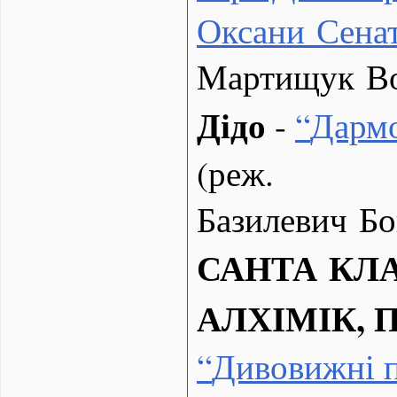
Оксани Сена
Мартищук В
Дідо
-
“
Дармо
(реж.
Базилевич Б
САНТА КЛА
АЛХІМІК, П
“
Дивовижні 