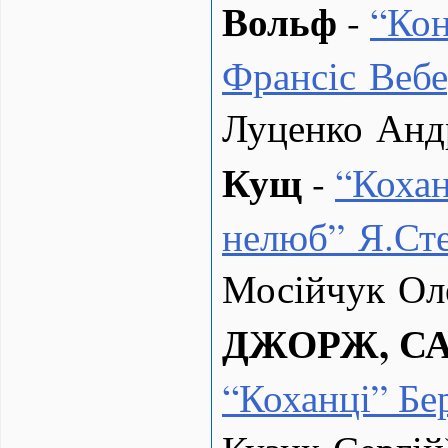
Вольф
-
“
Кон
Франсіс Веб
Луценко Анд
Кущ
-
“
Коха
нелюб” Я.Ст
Мосійчук Ол
ДЖОРЖ, С
“
Коханці” Бе