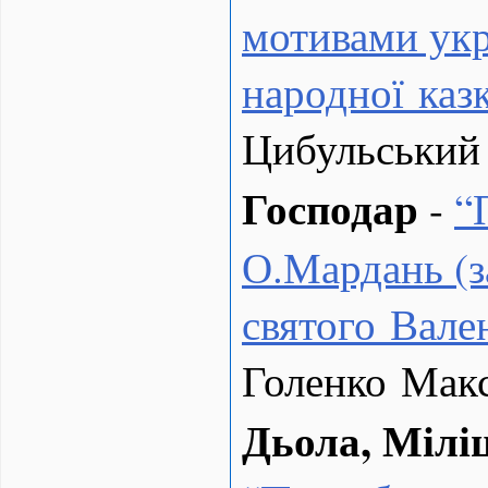
мотивами укр
народної каз
Цибульський
Господар
-
“
О.Мардань (з
святого Вале
Голенко Мак
Дьола, Мілі