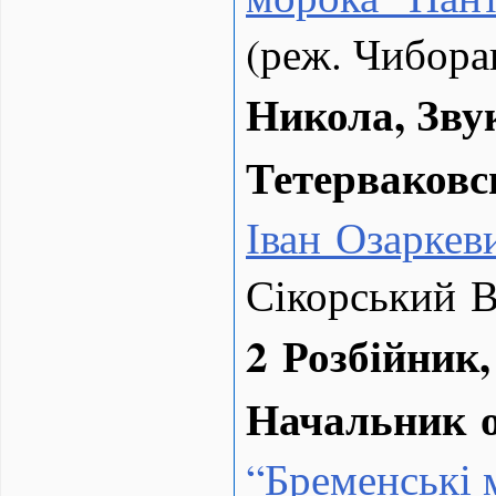
(реж. Чибора
Никола, Зву
Тетерваковс
Іван Озаркев
Сікорський 
2 Розбійник,
Начальник 
“
Бременські 