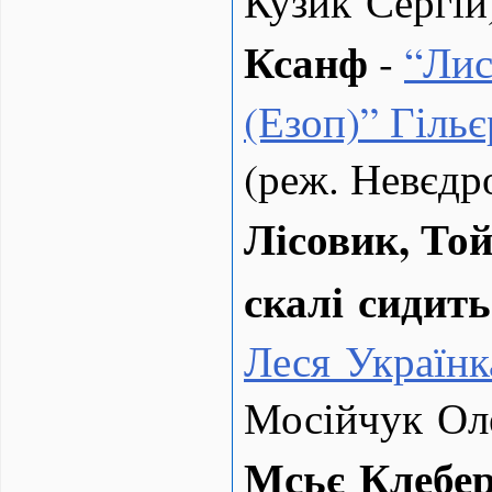
Кузик Сергій
Ксанф
-
“
Лис
(Езоп)” Гіль
(реж. Невєдр
Лісовик, Той
скалі сидить
Леся Українк
Мосійчук Ол
Мсьє Клебе