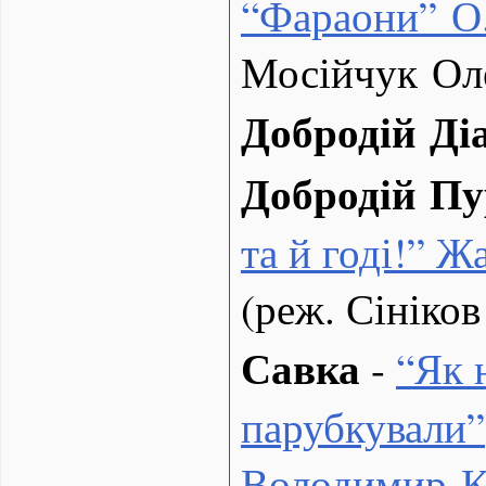
“
Фараони” О
Мосійчук Ол
Добродій Ді
Добродій Пу
та й годі!” 
(реж. Сініков
Савка
-
“
Як 
парубкували”
Володимир К