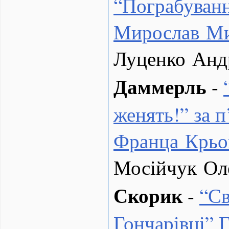
“
Пограбуванн
Мирослав М
Луценко Анд
Даммерль
-
женять!” за 
Франца Крьо
Мосійчук Ол
Скорик
-
“
Св
Гончарівці” 