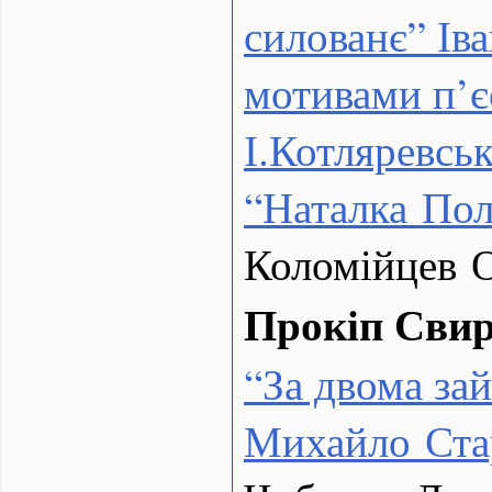
силованє” Іва
мотивами п’є
І.Котляревсь
“Наталка Пол
Коломійцев О
Прокіп Свир
“
За двома за
Михайло Ста