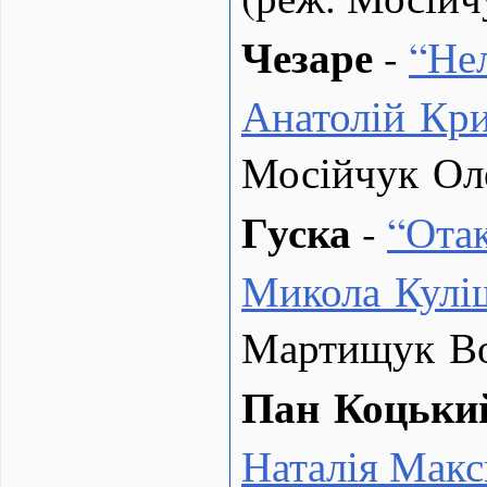
Чезаре
-
“
Не
Анатолій Кр
Мосійчук Ол
Гуска
-
“
Отак
Микола Кулі
Мартищук В
Пан Коцьки
Наталія Макс