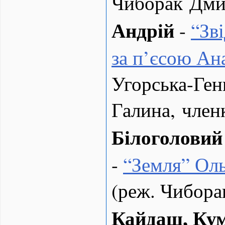
Чиборак Дми
Андрій
-
“
Зв
за п’єсою Ан
Угорська-Ген
Галина, чле
Білоголовий 
-
“
Земля” Ол
(реж. Чибора
Кайдаш, Ку