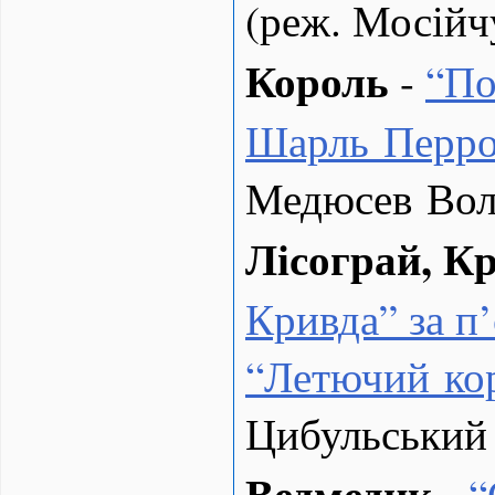
(реж. Мосійч
Король
-
“
По
Шарль Перр
Медюсев Вол
Лісограй, К
Кривда” за 
“Летючий ко
Цибульський
Ведмедик
-
“