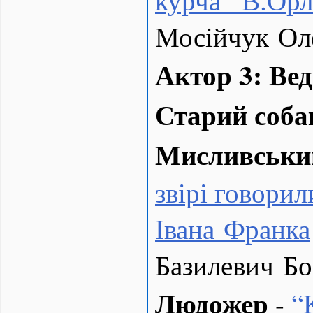
Мосійчук Ол
Актор 3: Ве
Старий соба
Мисливськи
звірі говорил
Івана Франка
Базилевич Б
Людожер
-
“