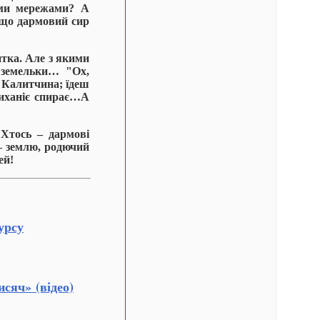
ими мережами? А
 що дармовий сир
итка. Але з якими
 земельки… "Ох,
? Калитчина; їдеш
Диханіє спирає…А
 Хтось – дармові
 – землю, родючий
шей!
урсу
сяч» (відео)