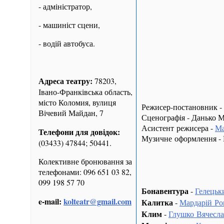
- адміністратор,
- машиніст сцени,
- водій автобуса.
Адреса театру:
78203,
Івано-Франківська область,
місто Коломия, вулиця
Режисер-постановник -
Вічевий Майдан, 7
Сценографія - Данько М
Асистент режисера -
Ма
Телефони для довідок:
Музичне оформлення - К
(03433) 47844; 50441.
Колективне бронювання за
телефонами: 096 651 03 82,
099 198 57 70
Бонавентура
-
Гелецьк
e-mail:
kolteatr@gmail.com
Калитка
-
Мардарій Р
Клим
-
Глушко Вячесл