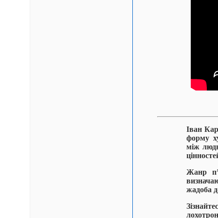
Іван Кар
форму х
між людь
цінносте
Жанр п’
визначаю
жадоба д
Зізнайт
лохотрон