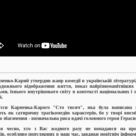
пенко-Карий утвердив жанр комедії в українській літературі
удожнього відображення життя, показ найрізноманітніших
ми, їхнього внутрішнього світу в контексті національних і
й.
єси Карпенка-Карого "Сто тисяч", яка була написана 
ть як сатиричну трагікомедію характерів, бо у творі висм
о збагачення - визначальна риса вдачі головного героя Герас
еся чесно, хто з Вас жодного разу не попадався на пр
ів, особливо популярних в наш час, завдяки новітнім інфор