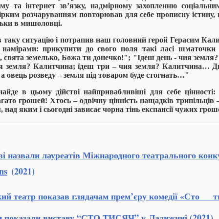
му та інтернет зв
’
язку, надмірному захопленню соціальн
гірким розчаруванням повторював для себе прописну істину,
льки в мишоловці.
в таку ситуацію і потрапив наш головний герой Герасим Кал
 намірами: прикупити до свого поля такі ласі шматочки
, свята земелько, Божа ти донечко!"; "Ідеш день - чия земля
ия земля? Калитчина; їдеш три – чия земля? Калитчина… 
 а овець розведу – земля під товаром буде стогнать…"
айде в цьому дійстві найпривабливіші для себе цінності:
агато грошей! Хтось – одвічну цінність нащадків трипільців
, над яким і сьогодні зависає чорна тінь експансії чужих гро
і назвали лауреатів Міжнародного театрального конк
ns
(2021)
ий театр показав глядачам прем’єру комедії «Сто ти
и показали виставу “СТО ТИСЯЧ” у Ладижині
(2021)