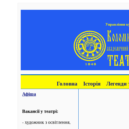
Управління ку
Головна
Історія
Легенди 
Афіша
Вакансії у театрі:
- художник з освітлення,