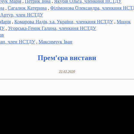
чук Марія
,
Петрик Інна
,
Якубів Ольга, членкиня НСТДУ
на
,
Сагалюк Катерина
,
Філімонова Олександра, членкиня НС
 Артур, член НСТДУ
Марія
,
Комарова Надія, з.а. України, членкиня НСТДУ
,
Моцок
ДУ
,
Угорська-Геник Галина, членкиня НСТДУ
ав
дан, член НСТДУ
,
Максимчук Іван
Прем'єра вистави
22.02.2020