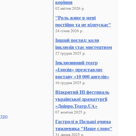
коріння
02 квітня 2026 р.
"Роль живе в мені
постійно та не відпускає"
24 січня 2026 р.
Інший погляд: коли
інклюзія стає мистецтвом
27 грудня 2025 р.
Інклюзивний театр
«Ілюзія» представляє
виставу «10 000 ангелів»
16 грудня 2025 р.
Відкритий III фестиваль
української драматургії
«Дніпро.Театр.UA»
07 жовтня 2025 р.
итро
Гастролі в Польщі очима
тижневика "Наше слово"
31 липня 2025 р.