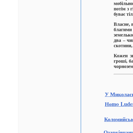
мобільно
потім з 
буває ті
Власне, 
благими
земелько
два – ч
скотини,
Кожен зн
гроші, б
чорнозем
У Миколаєв
Ноmo Lude
Коломийськ
Озарківчан