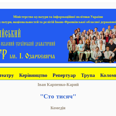
Міністерство культури та інформаційної політики України
льтури, національностей та релігій Івано-Франківської обласної державної
театру
Керівництво
Репертуар
Трупа
Коломи
Іван Карпенко-Карий
"Сто тисяч"
Комедія