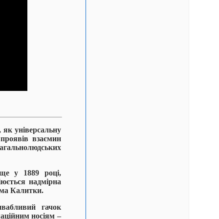
, як універсальну
 проявів взаємин
 загальнолюдських
ще у 1889 році,
іюється надмірна
има Калитки.
ивабливий гачок
маційним носіям –