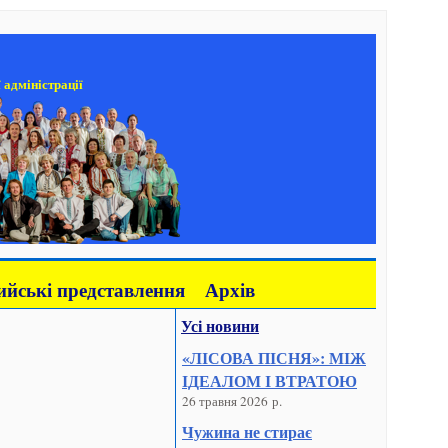
 адміністрації
йські представлення
Архів
Усі новини
«ЛІСОВА ПІСНЯ»: МІЖ
ІДЕАЛОМ І ВТРАТОЮ
26 травня 2026 р.
Чужина не стирає