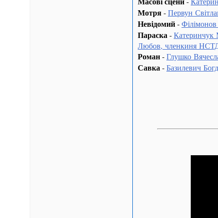
Масові сцени
-
Катерин
Мотря
-
Первун Світла
Невідомий
-
Філімонов
Параска
-
Катеринчук 
Любов, членкиня НСТ
Роман
-
Глушко Вячесл
Савка
-
Базилевич Бог