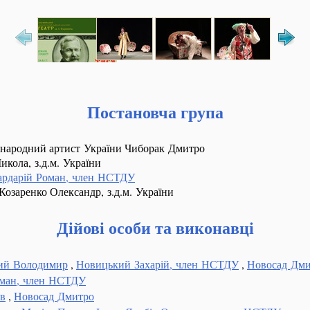
Постановча група
 народний артист України Чиборак Дмитро
икола, з.д.м. України
рдарій Роман, член НСТДУ
озаренко Олександр, з.д.м. України
Дійові особи та виконавці
ий Володимир
,
Новицький Захарій, член НСТДУ
,
Новосад Дм
оман, член НСТДУ
ав
,
Новосад Дмитро