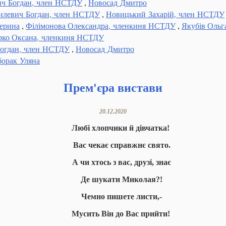
ич Богдан, член НСТДУ
,
Новосад Дмитро
илевич Богдан, член НСТДУ
,
Новицький Захарій, член НСТДУ
ерина
,
Філімонова Олександра, членкиня НСТДУ
,
Якубів Оль
рко Оксана, членкиня НСТДУ
Богдан, член НСТДУ
,
Новосад Дмитро
орак Уляна
Прем'єра вистави
20.12.2020
Любі хлопчики й дівчатка!
Вас чекає справжнє свято.
А чи хтось з вас, друзі, знає
Де шукати Миколая?!
Чемно пишете листи,-
Мусить Він до Вас прийти!