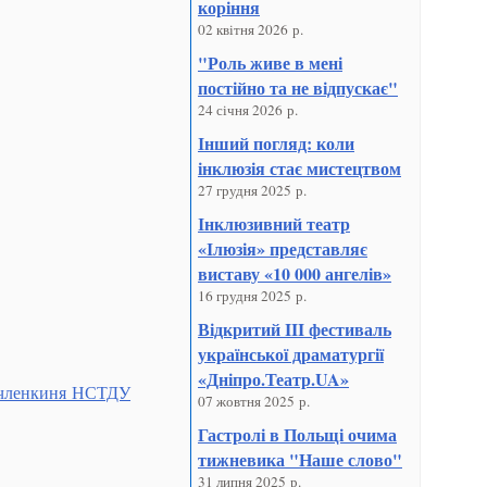
коріння
02 квітня 2026 р.
"Роль живе в мені
постійно та не відпускає"
24 січня 2026 р.
Інший погляд: коли
інклюзія стає мистецтвом
27 грудня 2025 р.
Інклюзивний театр
«Ілюзія» представляє
виставу «10 000 ангелів»
16 грудня 2025 р.
Відкритий III фестиваль
української драматургії
«Дніпро.Театр.UA»
 членкиня НСТДУ
07 жовтня 2025 р.
Гастролі в Польщі очима
тижневика "Наше слово"
31 липня 2025 р.