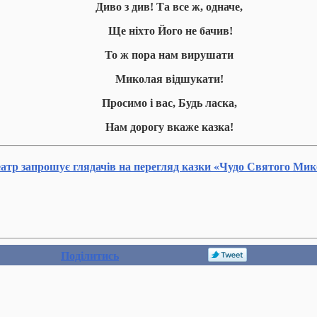
Диво з див! Та все ж, одначе,
Ще ніхто Його не бачив!
То ж пора нам вирушати
Миколая відшукати!
Просимо і вас, Будь ласка,
Нам дорогу вкаже казка!
атр запрошує глядачів на перегляд казки «Чудо Святого Мик
Поділитись