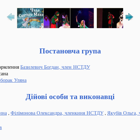
Постановча група
формлення
Базилевич Богдан, член НСТДУ
сана
борак Уляна
Дійові особи та виконавці
ина
,
Філімонова Олександра, членкиня НСТДУ
,
Якубів Ольга,
в