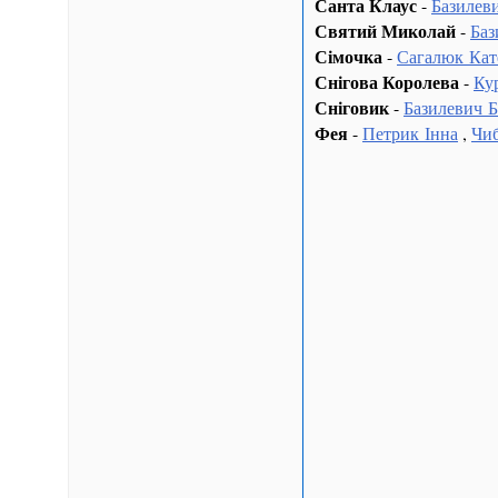
Санта Клаус
-
Базилев
Святий Миколай
-
Баз
Сімочка
-
Сагалюк Кат
Снігова Королева
-
Ку
Сніговик
-
Базилевич 
Фея
-
Петрик Інна
,
Чиб