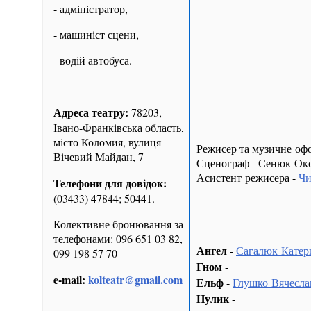
- адміністратор,
- машиніст сцени,
- водій автобуса.
Адреса театру:
78203,
Івано-Франківська область,
місто Коломия, вулиця
Режисер та музичне о
Вічевий Майдан, 7
Сценограф - Сенюк Ок
Асистент режисера -
Чи
Телефони для довідок:
(03433) 47844; 50441.
Колективне бронювання за
телефонами: 096 651 03 82,
Ангел
-
Сагалюк Катер
099 198 57 70
Гном
-
e-mail:
kolteatr@gmail.com
Ельф
-
Глушко Вячесла
Нулик
-