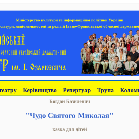
Міністерство культури та інформаційної політики України
льтури, національностей та релігій Івано-Франківської обласної державної
театру
Керівництво
Репертуар
Трупа
Коломи
Богдан Базилевич
"Чудо Святого Миколая"
казка для дітей