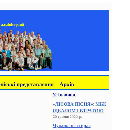
 адміністрації
йські представлення
Архів
Усі новини
«ЛІСОВА ПІСНЯ»: МІЖ
ІДЕАЛОМ І ВТРАТОЮ
26 травня 2026 р.
Чужина не стирає