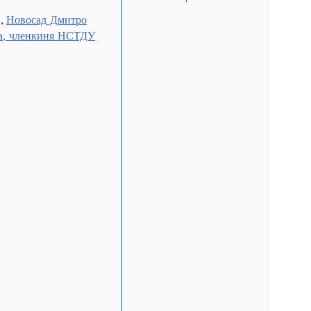
,
Новосад Дмитро
га, членкиня НСТДУ