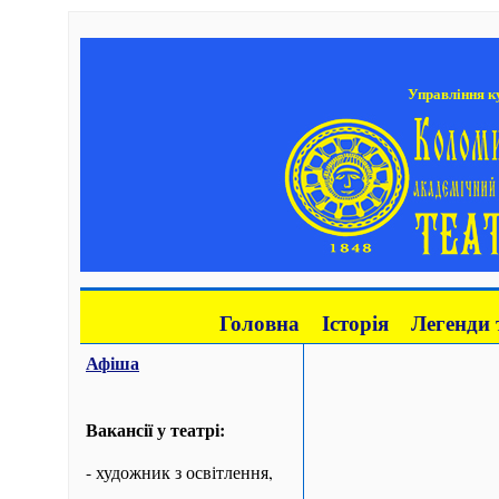
Управління ку
Головна
Історія
Легенди 
Афіша
Вакансії у театрі:
- художник з освітлення,