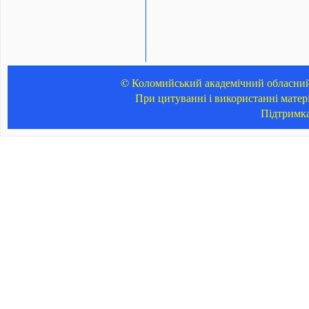
© Коломийський академічний обласний 
При цитуванні і використанні матер
Підтримк