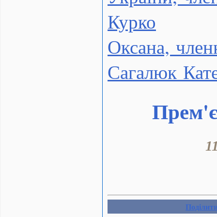
Курко
Оксана, чле
Сагалюк Кат
Прем'є
1
Поділит