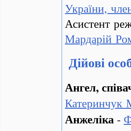
України, чл
Асистент реж
Мардарій Ро
Дійові осо
Ангел, співа
Катеринчук 
Анжеліка
-
Ф