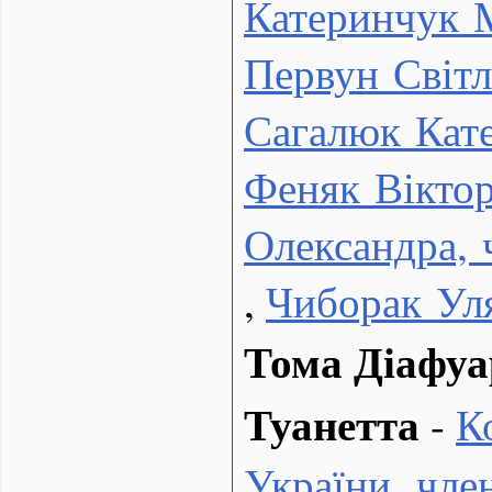
Катеринчук 
Первун Світл
Сагалюк Кат
Феняк Віктор
Олександра,
,
Чиборак Ул
Тома Діафуа
Туанетта
-
К
України, чл