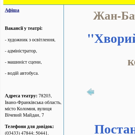
Афіша
Жан-Ба
Вакансії у театрі:
"Хворий
- художник з освітлення,
- адміністратор,
к
- машиніст сцени,
- водій автобуса.
Адреса театру:
78203,
Івано-Франківська область,
місто Коломия, вулиця
Вічевий Майдан, 7
Постан
Телефони для довідок:
(03433) 47844; 50441.