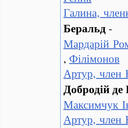
Галина, чле
Беральд
-
Мардарій Ро
,
Філімонов
Артур, член
Добродій де
Максимчук І
Артур, член