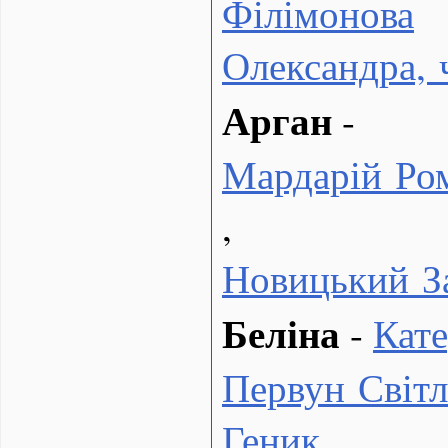
Філімонова
Олександра,
Арган
-
Мардарій Ро
,
Новицький З
Беліна
-
Кат
Первун Світл
Геник