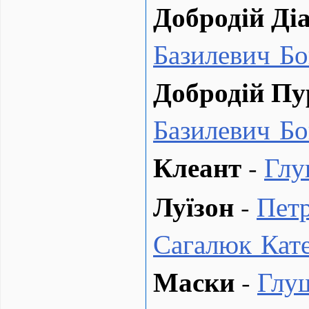
Добродій Ді
Базилевич Б
Добродій Пу
Базилевич Б
Клеант
-
Глу
Луїзон
-
Петр
Сагалюк Кат
Маски
-
Глу