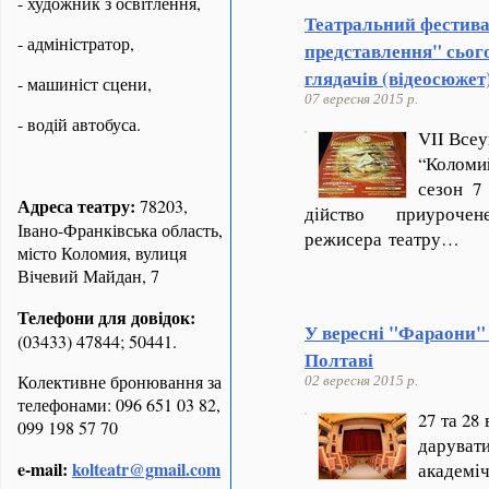
- художник з освітлення,
Театральний фестив
- адміністратор,
представлення" сього
глядачів (відеосюжет
- машиніст сцени,
07 вересня 2015 р.
- водій автобуса.
VII
Всеук
“Коломи
сезон 7
Адреса театру:
78203,
дійство приуроче
Івано-Франківська область,
режисера театру…
місто Коломия, вулиця
Вічевий Майдан, 7
Телефони для довідок:
У вересні "Фараони" 
(03433) 47844; 50441.
Полтаві
Колективне бронювання за
02 вересня 2015 р.
телефонами: 096 651 03 82,
27 та 28
099 198 57 70
дарува
e-mail:
kolteatr@gmail.com
академі