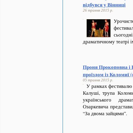
відбувся у Вінниці
26 травня 2015 р.
Урочис
фестива
сьогодні
драматичному театрі 
Проня Прокоповна і Г
проїздом із Коломиї (
05 травня 2015 р.
У рамках фестивалю 
Калуші, трупа Коломи
українського драм
Озаркевича представи
“За двома зайцями”.