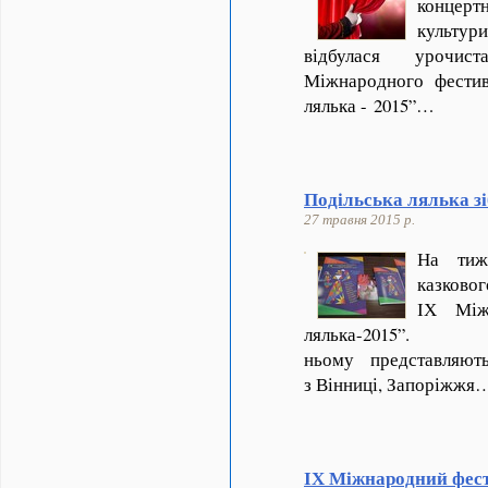
концерт
культур
відбулася урочис
Міжнародного фестив
лялька - 2015”…
Подільська лялька зі
27 травня 2015 р.
На тиж
казково
ІХ Міжн
лялька-20
ньому представляють 
з Вінниці, Запоріжжя
ІХ Міжнародний фес