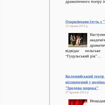
драматичного театру і
Озарківчани їдуть з
12 червня 2015 р.
Насту
академ
драмат
відвідає польськ
“Гуцульський рік”…
Коломийський театр н
відзначений у номіна
"Іродова морока"
27 травня 2015 р.
Нещода