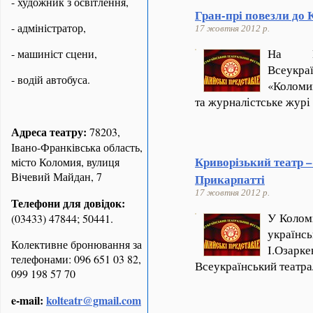
- художник з освітлення,
Гран-прі повезли до 
- адміністратор,
17 жовтня 2012 р.
На П
- машиніст сцени,
Всеукра
- водій автобуса.
«Коломи
та журналістське журі
Адреса театру:
78203,
Івано-Франківська область,
Криворізький театр 
місто Коломия, вулиця
Вічевий Майдан, 7
Прикарпатті
17 жовтня 2012 р.
Телефони для довідок:
У Коломи
(03433) 47844; 50441.
українс
Колективне бронювання за
І.Оз
телефонами: 096 651 03 82,
Всеукраїнський театр
099 198 57 70
e-mail:
kolteatr@gmail.com