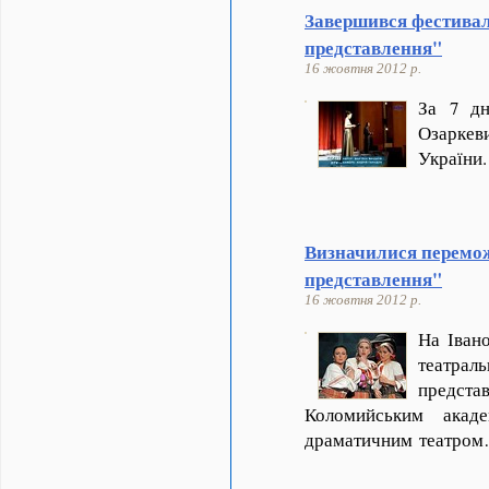
Завершився фестива
представлення"
16 жовтня 2012 р.
За 7 дн
Озарке
України
Визначилися перемо
представлення"
16 жовтня 2012 р.
На Іван
театра
предст
Коломийським акаде
драматичним театро