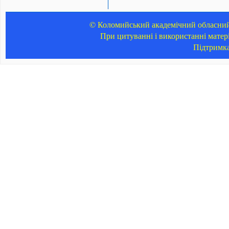
© Коломийський академічний обласний 
При цитуванні і використанні матер
Підтримк