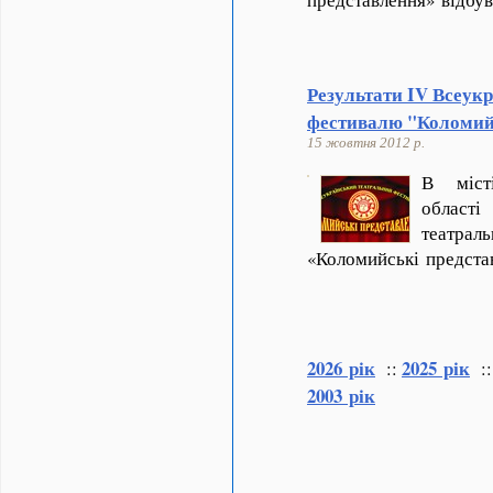
Результати IV Всеук
фестивалю "Коломий
15 жовтня 2012 р.
В міст
област
теат
«Коломийські предста
2026 рік
2025 рік
::
:
2003 рік