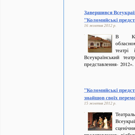
Завершився Всеукраї
"Коломийські предст
16 жовтня 2012 р.
В Кол
обласно
театрі 
Всеукраїнський теат
представлення- 2012».
"Коломийські предст
знайшов своїх перем
15 жовтня 2012 р.
Театр
Всеукра
сценічн
представлення» відбув