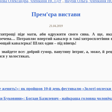
нова Олександра, членкиня НСТДУ
,
Якубів Ольга, членкиня 
Прем'єра вистави
21.04.2019
 хитрощі піде мати, аби одружити свого сина.
А ще, як
речена… Потрапляє впертий кавалєр в такі хитросплетіння 
 прощай кавалєрка! Шлях один – під вінець!
 знайдете все:
добрий
гумор,
павутину інтриг
,
а, може, й
рец
ися у холостяках.
е женять!»: як пройшов 10-й день фестивалю «Золоті оплеск
ки Буковини»: Богдан Базилевич - найкраща головна чоловіч