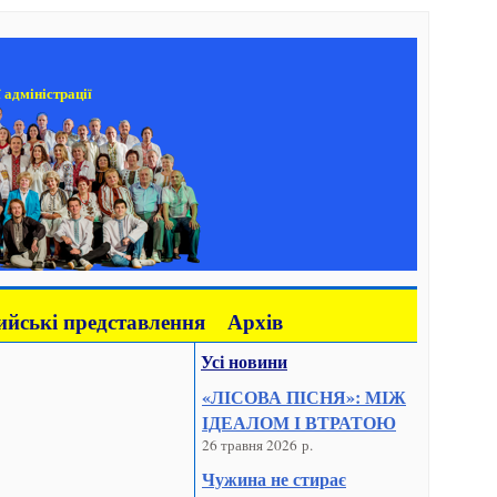
 адміністрації
йські представлення
Архів
Усі новини
«ЛІСОВА ПІСНЯ»: МІЖ
ІДЕАЛОМ І ВТРАТОЮ
26 травня 2026 р.
Чужина не стирає