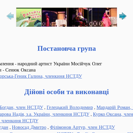
Постановча група
млення - народний артист України Мосійчук Олег
и - Сенюк Оксана
орська-Геник Галина, членкиня НСТДУ
Дійові особи та виконавці
 Богдан, член НСТДУ
,
Гелецький Володимир
,
Мардарій Роман,
арова Надія, з.а. України, членкиня НСТДУ
,
Курко Оксана, чл
а, членкиня НСТДУ
гдан
,
Новосад Дмитро
,
Філімонов Артур, член НСТДУ