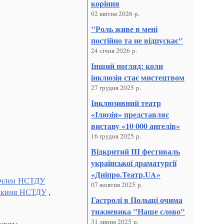
коріння
02 квітня 2026 р.
"Роль живе в мені
постійно та не відпускає"
24 січня 2026 р.
Інший погляд: коли
інклюзія стає мистецтвом
27 грудня 2025 р.
Інклюзивний театр
«Ілюзія» представляє
виставу «10 000 ангелів»
16 грудня 2025 р.
Відкритий III фестиваль
української драматургії
«Дніпро.Театр.UA»
 член НСТДУ
07 жовтня 2025 р.
енкиня НСТДУ
,
Гастролі в Польщі очима
тижневика "Наше слово"
31 липня 2025 р.