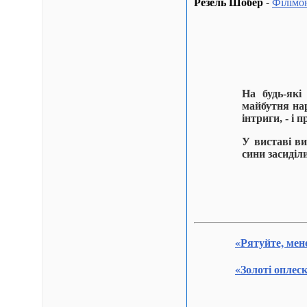
Резель Шобер
-
Філімо
На будь-які
майбутня на
інтриги, - і
У виставі ви
cини засиділ
«Рятуйте, мен
«Золоті оплес