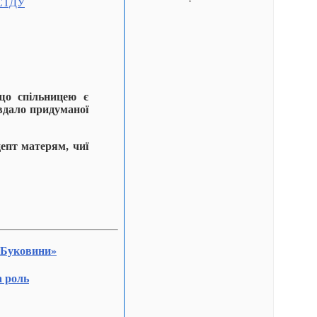
НСТДУ
що спільницею є
вдало придуманої
епт матерям, чиї
и Буковини»
а роль