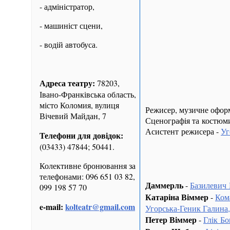
- адміністратор,
- машиніст сцени,
- водій автобуса.
Адреса театру:
78203,
Івано-Франківська область,
місто Коломия, вулиця
Режисер, музичне офор
Вічевий Майдан, 7
Сценографія та костюм
Асистент режисера -
Уг
Телефони для довідок:
(03433) 47844; 50441.
Колективне бронювання за
телефонами: 096 651 03 82,
Даммерль
-
Базилевич
099 198 57 70
Катаріна Віммер
-
Ком
e-mail:
kolteatr@gmail.com
Угорська-Геник Галин
Петер Віммер
-
Глік Бо