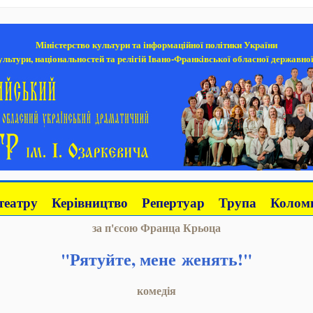
Міністерство культури та інформаційної політики України
льтури, національностей та релігій Івано-Франківської обласної державної
театру
Керівництво
Репертуар
Трупа
Коломи
за п'єсою Франца Крьоца
"Рятуйте, мене женять!"
комедія