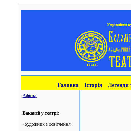
Управління ку
Головна
Історія
Легенди 
Афіша
Вакансії у театрі:
- художник з освітлення,