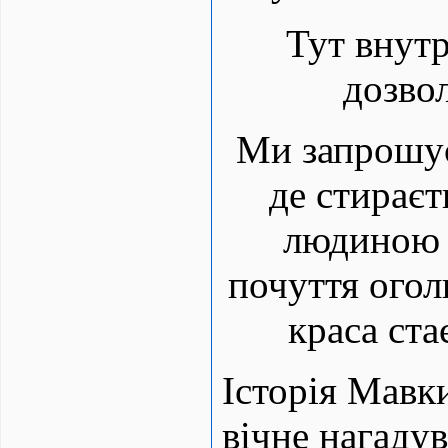
Тут внутр
дозвол
Ми запрошує
де стираєт
людиною 
почуття огол
краса ста
Історія Мавк
вічне нагаду