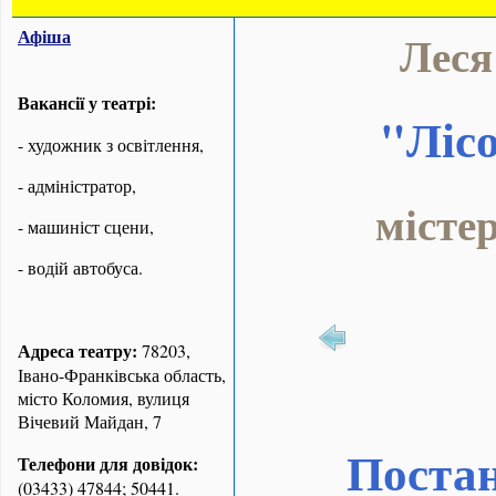
Афіша
Леся
Вакансії у театрі:
"Лісо
- художник з освітлення,
- адміністратор,
місте
- машиніст сцени,
- водій автобуса.
Адреса театру:
78203,
Івано-Франківська область,
місто Коломия, вулиця
Вічевий Майдан, 7
Постан
Телефони для довідок:
(03433) 47844; 50441.