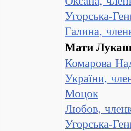
Оксана, чле
Угорська-Ген
Галина, чле
Мати Лука
Комарова Наді
України, чл
Моцок
Любов, чле
Угорська-Ген