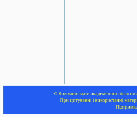
© Коломийський академічний обласний 
При цитуванні і використанні матер
Підтримк