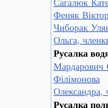
Сагалюк Кат
Феняк Віктор
Чиборак Уля
Ольга, член
Русалка вод
Мардарович 
Філімонова
Олександра,
Русалка пол