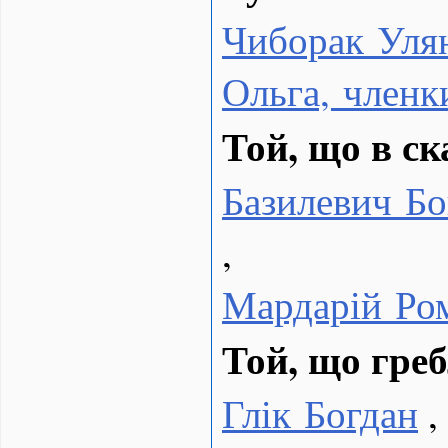
Чиборак Уля
Ольга, член
Той, що в ск
Базилевич Б
,
Мардарій Ро
Той, що греб
Глік Богдан
,