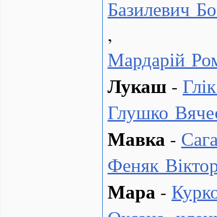
Базилевич Б
,
Мардарій Ро
Лукаш
-
Глі
Глушко Вяче
Мавка
-
Саг
Феняк Віктор
Мара
-
Курк