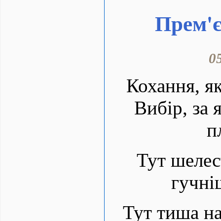
Прем'є
0
Кохання, як
Вибір, за 
п
Тут шелес
гучніш
Тут тиша на