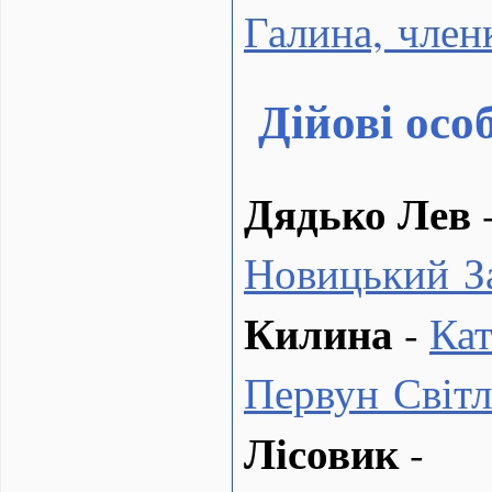
Галина, чле
Дійові осо
Дядько Лев
Новицький З
Килина
-
Ка
Первун Світл
Лісовик
-