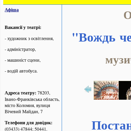
Афіша
О
Вакансії у театрі:
"Вождь ч
- художник з освітлення,
- адміністратор,
музи
- машиніст сцени,
- водій автобуса.
Адреса театру:
78203,
Івано-Франківська область,
місто Коломия, вулиця
Вічевий Майдан, 7
Постан
Телефони для довідок:
(03433) 47844; 50441.