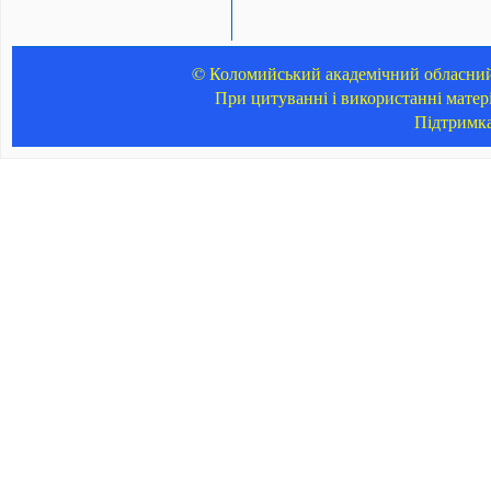
© Коломийський академічний обласний 
При цитуванні і використанні матер
Підтримк