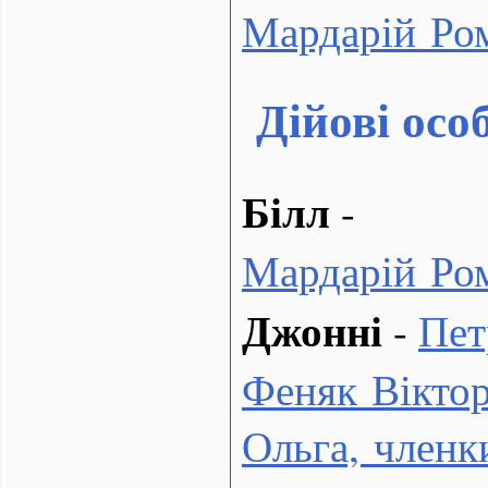
Мардарій Ро
Дійові осо
Білл
-
Мардарій Ро
Джонні
-
Пет
Феняк Віктор
Ольга, член