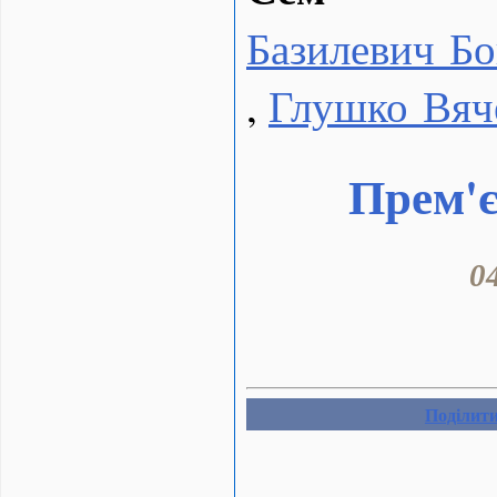
Базилевич Б
,
Глушко Вяч
Прем'є
0
Поділит