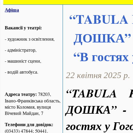
Афіша
“
TABULA
Вакансії у театрі:
ДОШКА” -
- художник з освітлення,
- адміністратор,
“В гостях
- машиніст сцени,
- водій автобуса.
22 квітня 2025 р.
“
TABULA
Адреса театру:
78203,
Івано-Франківська область,
ДОШКА” - н
місто Коломия, вулиця
Вічевий Майдан, 7
гостях у Гог
Телефони для довідок:
(03433) 47844; 50441.