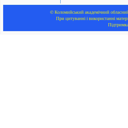
© Коломийський академічний обласний 
При цитуванні і використанні матер
Підтримк