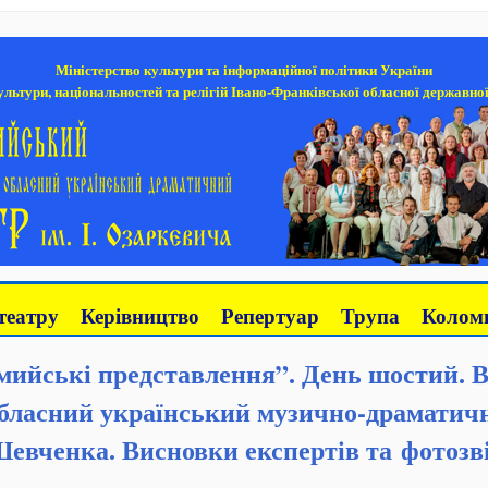
Міністерство культури та інформаційної політики України
льтури, національностей та релігій Івано-Франківської обласної державної
театру
Керівництво
Репертуар
Трупа
Коломи
ийські представлення”. День шостий. 
бласний український музично-драматични
евченка. Висновки експертів та фотозв