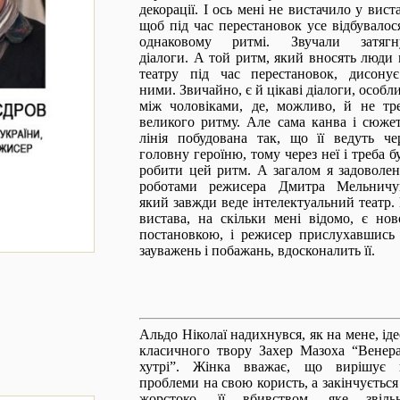
декорації. І ось мені не вистачило у виста
щоб під час перестановок усе відбувалос
однаковому ритмі. Звучали затягн
діалоги. А той ритм, який вносять люди 
театру під час перестановок, дисону
ними. Звичайно, є й цікаві діалоги, особл
між чоловіками, де, можливо, й не тр
великого ритму. Але сама канва і сюже
лінія побудована так, що її ведуть че
головну героїню, тому через неї і треба б
робити цей ритм.
А загалом я задоволе
роботами режисера Дмитра Мельничу
який завжди веде інтелектуальний театр.
вистава, на скільки мені відомо, є но
постановкою, і режисер прислухавшись
зауважень і побажань, вдосконалить її.
Альдо Ніколаї надихнувся, як на мене, ід
класичного твору Захер Мазоха “Венер
хутрі”. Жінка вважає, що вирішує 
проблеми на свою користь, а закінчується
жорстоко, її вбивством, яке звіль