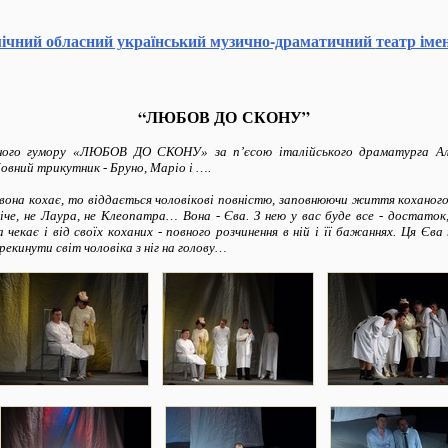
ічний обласний український музично-драматичний
театр іме
“
ЛЮБОВ ДО СКОНУ”
рного гумору «ЛЮБОВ ДО СКОНУ» за п’єсою італійського драматурга Ал
вний трикутник - Бруно, Маріо і ….
она кохає, то віддається чоловікові повністю, заповнюючи життя коханого
іче, не Лаура, не Клеопатра… Вона - Єва. З нею у вас буде все - достаток,
екає і від своїх коханих - повного розчинення в ній і її бажаннях. Ця Єва
рекинути світ чоловіка з ніг на голову…