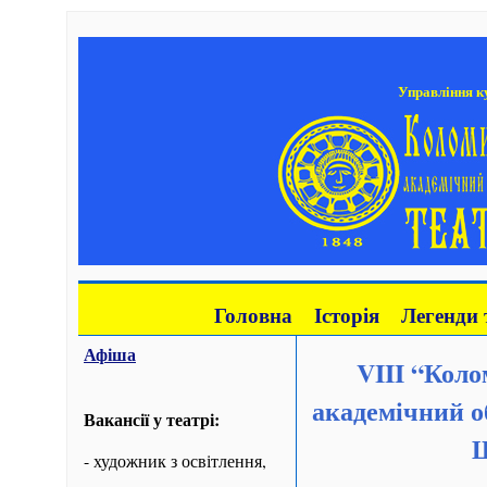
Управління ку
Головна
Історія
Легенди 
Афіша
VIII
“Колом
академічний о
Вакансії у театрі:
Ш
- художник з освітлення,