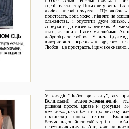
п’єсою Альдо Ніколаї показали вис
сценічну культуру. Показали у виставі жін
любов, високі почуття… Що любов -
пристрасть, вона може і підняти на верш
блаженства, і опустити дуже низько
спонукати до низьких вчинків. А жінк
отакі, як вони є. І яких ми любимо.
Акт
добре зіграли свої ролі. У виставі дуже вд
використано персонажів другого пла
Любов - це пристрасть, і цим все сказано
У комедії “Любов до скону”, яку при
Волинський музично-драматачний теа
рішення просте, цікаве й зрозуміле. М
вже доводилося бачити цю виставу, ал
постановці інших театрів. Волиня
безумовно, знайшли свій хід. Я назвав би
перестановочним вар’єте, коли змінюют