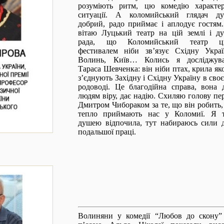
розуміють ритм, цю комедію характер
ситуації. А коломийський глядач д
добрий, радо приймає і аплодує гостям
вітаю Луцький театр на цій землі і д
рада, що Коломийський театр ц
фестивалем ніби зв’язує Східну Украї
Волинь, Київ… Колись я досліджув
Тараса Шевченка: він ніби птах, крила як
з’єднують Західну і Східну Україну в сво
родоводі. Це благодійна справа, вона 
людям віру, дає надію. Схиляю голову пе
Дмитром Чибораком за те, що він робить,
тепло приймають нас у Коломиї. Я 
душею відпочила, тут набираюсь сили 
подальшої праці.
Волиняни у комедії “Любов до скону”