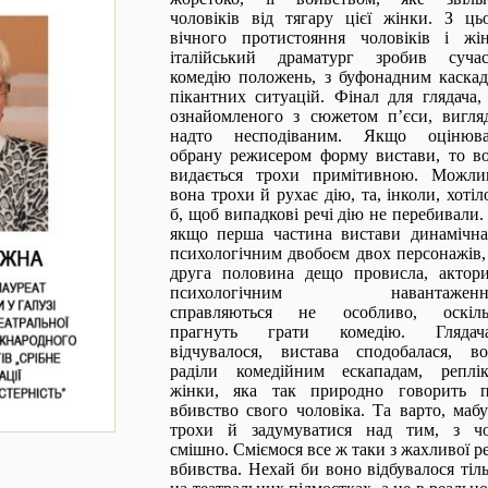
чоловіків від тягару цієї жінки. З ць
вічного протистояння чоловіків і жі
італійський драматург зробив суча
комедію положень, з буфонадним каска
пікантних ситуацій.
Фінал для глядача,
ознайомленого з сюжетом п’єси, вигля
надто несподіваним. Якщо оцінюва
обрану режисером форму вистави, то в
видається трохи примітивною. Можли
вона трохи й рухає дію, та, інколи, хотіл
б, щоб випадкові речі дію не перебивали.
якщо перша частина вистави динамічна
психологічним двобоєм двох персонажів,
друга половина дещо провисла, актор
психологічним навантаженн
справляються не особливо, оскіль
прагнуть грати комедію.
Глядач
відчувалося, вистава сподобалася, в
раділи комедійним ескападам, реплі
жінки, яка так природно говорить 
вбивство свого чоловіка. Та варто, мабу
трохи й задумуватися над тим, з ч
смішно. Сміємося все ж таки з жахливої ре
вбивства. Нехай би воно відбувалося тіл