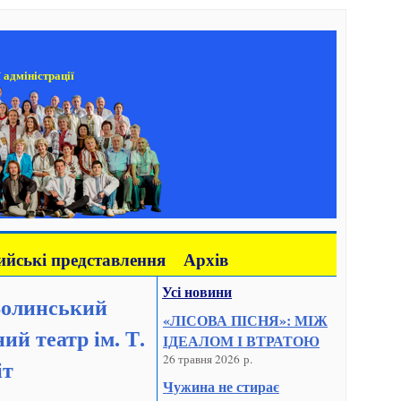
 адміністрації
йські представлення
Архів
Усі новини
Волинський
«ЛІСОВА ПІСНЯ»: МІЖ
й театр ім. Т.
ІДЕАЛОМ І ВТРАТОЮ
26 травня 2026 р.
іт
Чужина не стирає