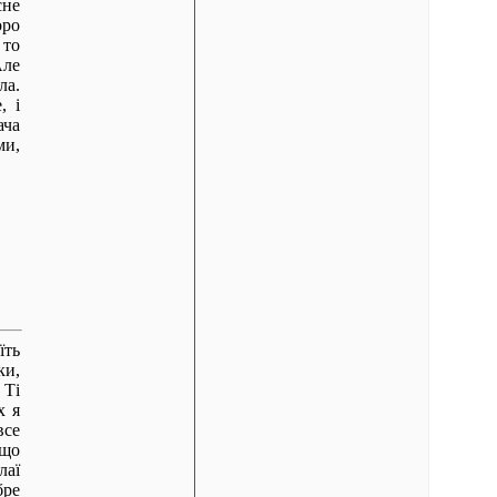
сне
ро
 то
Але
ла.
, і
ача
ми,
їть
ки,
 Ті
х я
все
 що
лаї
бре