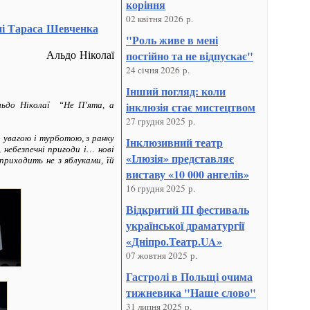
коріння
02 квітня 2026 р.
ні Тараса Шевченка
"Роль живе в мені
Альдо Ніколаї
постійно та не відпускає"
24 січня 2026 р.
Інший погляд: коли
інклюзія стає мистецтвом
ьдо Ніколаї “Не П’ята, а
27 грудня 2025 р.
 увагою і турботою, з ранку
Інклюзивний театр
 небезпечні пригоди і… нові
«Ілюзія» представляє
 приходить не з яблуками, їй
виставу «10 000 ангелів»
16 грудня 2025 р.
Відкритий III фестиваль
української драматургії
«Дніпро.Театр.UA»
07 жовтня 2025 р.
Гастролі в Польщі очима
тижневика "Наше слово"
31 липня 2025 р.