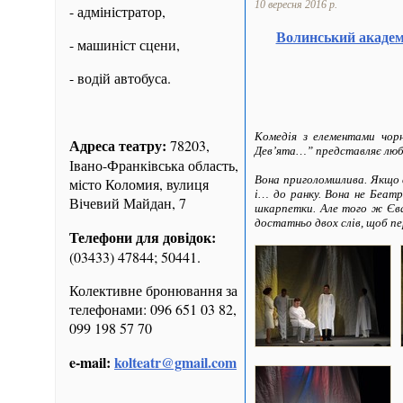
10 вересня 2016 р.
- адміністратор,
Волинський академ
- машиніст сцени,
- водій автобуса.
Комедія з елементами чо
Адреса театру:
78203,
Дев’ята…” представляє любо
Івано-Франківська область,
Вона приголомшлива. Якщо в
місто Коломия, вулиця
і… до ранку. Вона не Беатр
Вічевий Майдан, 7
шкарпетки. Але того ж Єва ч
достатньо двох слів, щоб пе
Телефони для довідок:
(03433) 47844; 50441.
Колективне бронювання за
телефонами: 096 651 03 82,
099 198 57 70
e-mail:
kolteatr@gmail.com