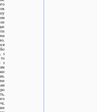
ого
нок
сну
дом
 не
дає
ти
она
во,
ося
 Бо
, з
 то
и з
ям
ки
ам,
они
кам
про
ть,
ого
чі,
ьки