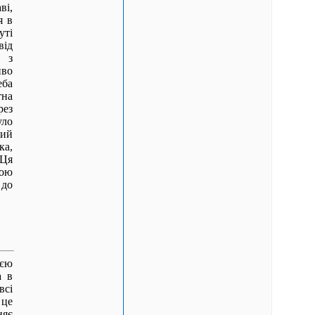
ві,
я в
уті
від
є з
иво
еба
тна
рез
уло
ний
ка,
 Ця
вою
 до
еєю
а в
всі
 це
няє