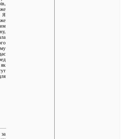
ів,
уже
.
Я
уже
им
ну,
ала
ого
єму
дає
ред
 як
тут
для
 за