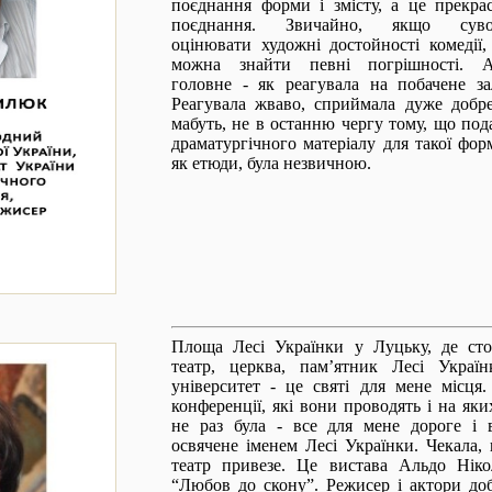
поєднання форми і змісту, а це прекра
поєднання. Звичайно, якщо суво
оцінювати художні достойності комедії,
можна знайти певні погрішності. 
головне - як реагувала на побачене за
Реагувала жваво, сприймала дуже добре
мабуть, не в останню чергу тому, що под
драматургічного матеріалу для такої фор
як етюди, була незвичною.
Площа Лесі Українки у Луцьку, де сто
театр, церква, пам’ятник Лесі Україн
університет - це святі для мене місця.
конференції, які вони проводять і на яки
не раз була - все для мене дороге і 
освячене іменем Лесі Українки.
Чекала,
театр привезе. Це вистава Альдо Ніко
“Любов до скону”. Режисер і актори до