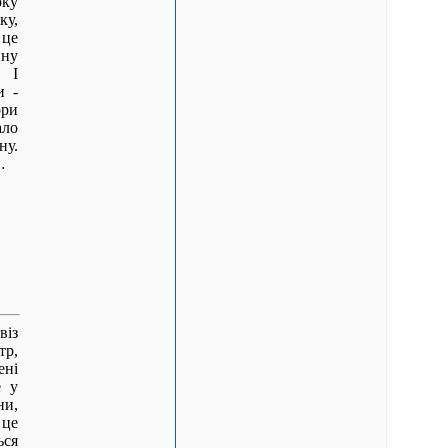
оку
ку,
 це
ину
… І
и -
ори
ало
ну.
…
віз
тр,
ені
е у
ни,
 це
ься