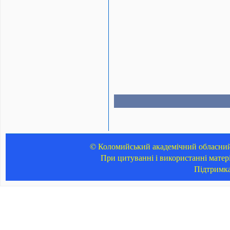
© Коломийський академічний обласний 
При цитуванні і використанні матер
Підтримк