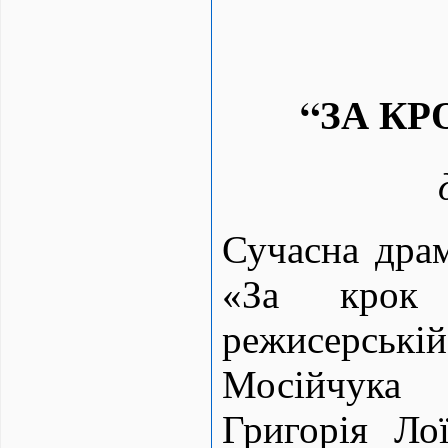
“
ЗА КР
Сучасна дра
«За крок
режисерській
Мосійчука
Григорія Лої