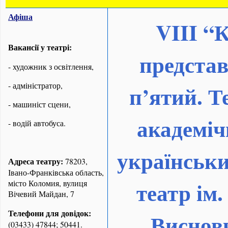
Афіша
VIII
“К
Вакансії у театрі:
представ
- художник з освітлення,
- адміністратор,
п’ятий. Т
- машиніст сцени,
академіч
- водій автобуса.
українськ
Адреса театру:
78203,
Івано-Франківська область,
театр ім
місто Коломия, вулиця
Вічевий Майдан, 7
Телефони для довідок:
Висновк
(03433) 47844; 50441.