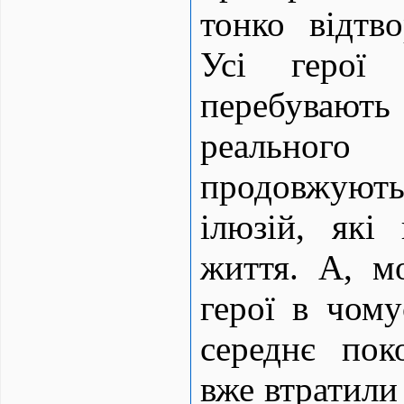
тонко відтво
Усі герої 
перебуваю
реальног
продовжуют
ілюзій, які
життя. А, м
герої в чому
середнє пок
вже втратили 