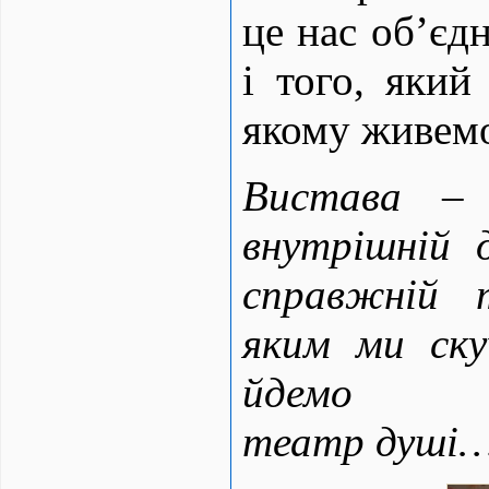
це нас об’єдн
і того, який
якому живем
Вистава – 
внутрішній д
справжній 
яким ми ску
йдемо н
театр душі