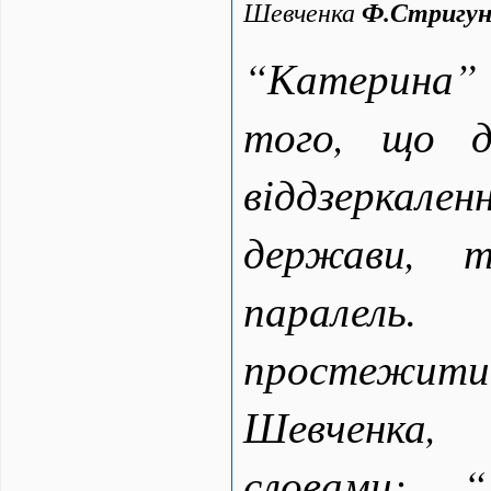
Шевченка
Ф.Стригу
“
Катерина” 
того, що д
віддзеркал
держави, т
паралель
простежи
Шевченка,
словами: 