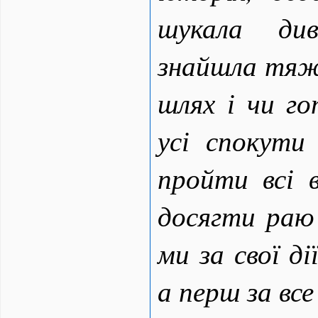
шукала див
знайшла тяжк
шлях і чи г
усі спокути
пройти всі 
досягти раю
ми за свої ді
а перш за в