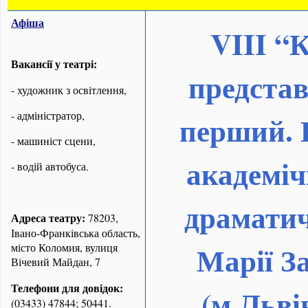
Афіша
VIII
“К
Вакансії у театрі:
представ
- художник з освітлення,
- адміністратор,
перший. 
- машиніст сцени,
академіч
- водій автобуса.
драматич
Адреса театру:
78203,
Івано-Франківська область,
Марії З
місто Коломия, вулиця
Вічевий Майдан, 7
Телефони для довідок:
(м.Льві
(03433) 47844; 50441.