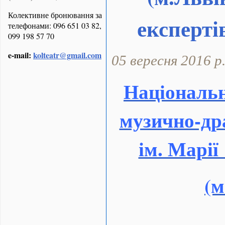
Колективне бронювання за
експерті
телефонами: 096 651 03 82,
099 198 57 70
e-mail:
kolteatr@gmail.com
05 вересня 2016 р
Національ
музично-др
ім. Марії
(м