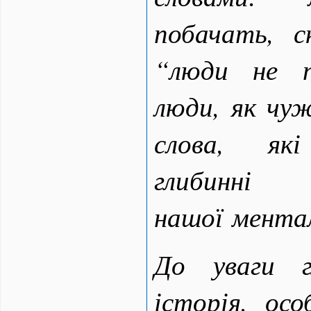
побачать, 
“люди не п
люди, як чуж
слова, як
глибин
нашої мен
До уваги г
історія, осо