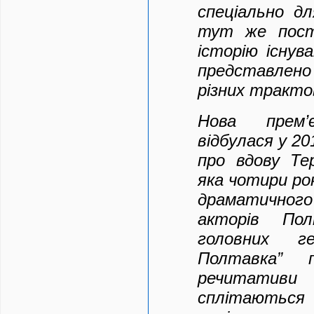
спеціально д
тут же пост
історію існув
представлен
різних тракто
Нова прем’є
відбулася у 20
про вдову Тер
яка чотири ро
драматичног
акторів Пол
головних г
Полтавка” 
речитатив
сплітают