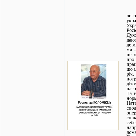
чого
укра
Укр
Росі
Духо
дают
де м
ми -
це ж
про 
прац
що ц
річ
пот
діто
нас 
Та н
нор
Нат
спод
опер
спів
себ
нап
дома