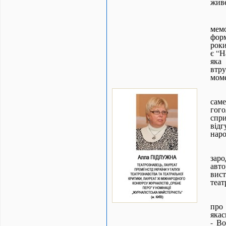
живе
мемо
фор
роки
є “Н
яка
втр
моме
сам
гого
спри
відг
наро
заро
авто
вист
теат
про 
якас
- Во