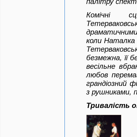
палітру спект
Комічні с
Тетерваков
драматичними.
коли Наталка 
Тетерваковськ
безмежна, її 
весільне вбра
любов перема
грандіозний ф
з рушниками, 
Тривалість 