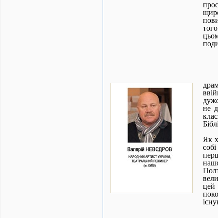
прос
щир
пов
тог
цьом
поди
дра
ввій
дуже
не д
кла
Бібл
Як х
собі
пер
нашо
Пол
вели
цей
поко
існу