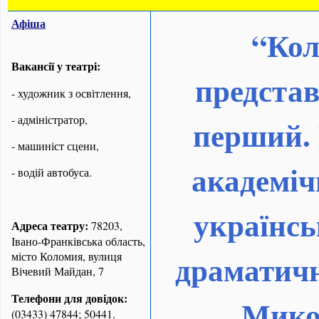
Афіша
“
Кол
Вакансії у театрі:
представ
- художник з освітлення,
- адміністратор,
перший.
- машиніст сцени,
академіч
- водій автобуса.
українсь
Адреса театру:
78203,
Івано-Франківська область,
драматичн
місто Коломия, вулиця
Вічевий Майдан, 7
Телефони для довідок:
Мико
(03433) 47844; 50441.