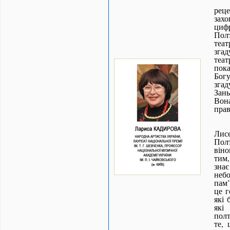
рец
зах
циф
Полт
теат
згад
теат
пока
Бог
зга
Зань
Вон
прав
Лис
Пол
віно
тим
знає
неб
пам’
це г
які 
які
полт
те, 