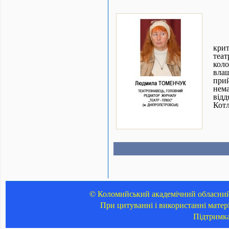
кри
теат
кол
вла
прий
нема
відд
Котл
© Коломийський академічний обласний 
При цитуванні і використанні матер
Підтримк