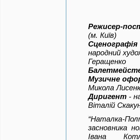
Режисер-пос
(м. Київ)
Сценографія
народний худо
Геращенко
Балетмейст
Музичне офо
Микола Лисен
Д
иригент
- н
Віталій Скаку
“Наталка-Полт
засновника но
Івана Котл