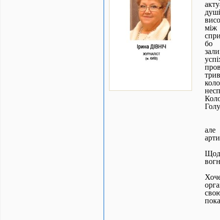
акту
душі
висо
між
спри
бо 
зал
успі
пров
три
кол
несп
Кол
Голу
але
арти
Щод
вогн
Хоч
орга
сво
пока