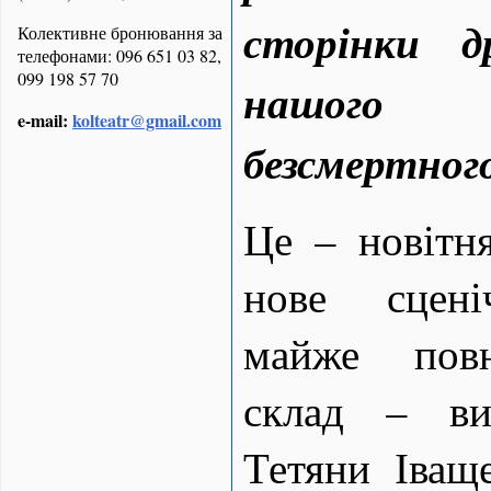
сторінки д
Колективне бронювання за
телефонами: 096 651 03 82,
099 198 57 70
нашого
e-mail:
kolteatr@gmail.com
безсмертног
Це – новітня
нове сцені
майже повн
склад – ви
Тетяни Іващ