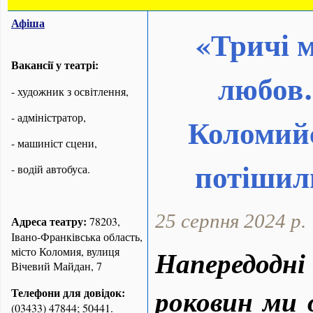
Афіша
«Тричі м
Вакансії у театрі:
любов
- художник з освітлення,
- адміністратор,
Коломийс
- машиніст сцени,
потішил
- водій автобуса.
25 серпня 2024 р.
Адреса театру:
78203,
Івано-Франківська область,
місто Коломия, вулиця
Напередо
Вічевий Майдан, 7
роковин ми 
Телефони для довідок:
(03433) 47844; 50441.