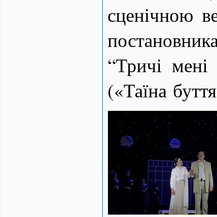
сценічною в
постановни
“Тричі мені
(«Таїна буття