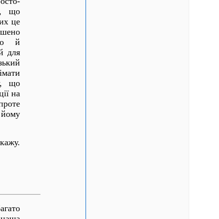
росто-
я, що
их це
ушено
ко й
й для
зький
імати
у, що
ції на
проте
 йому
кажу.
агато
 наша