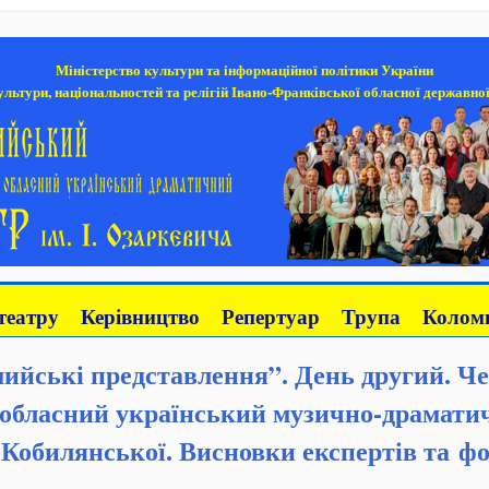
Міністерство культури та інформаційної політики України
льтури, національностей та релігій Івано-Франківської обласної державної
театру
Керівництво
Репертуар
Трупа
Коломи
ийські представлення”. День другий. Ч
обласний український музично-драматич
Кобилянської. Висновки експертів та фо