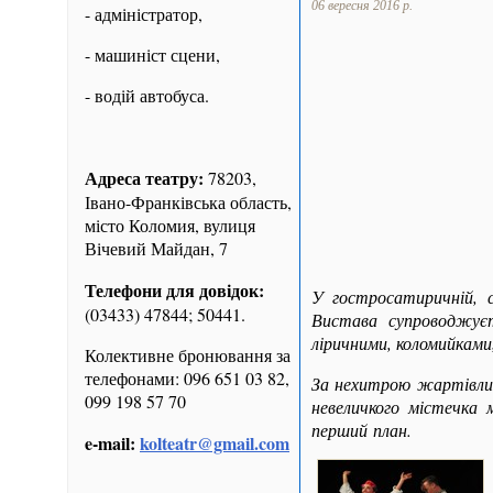
06 вересня 2016 р.
- адміністратор,
- машиніст сцени,
- водій автобуса.
Адреса театру:
78203,
Івано-Франківська область,
місто Коломия, вулиця
Вічевий Майдан, 7
Телефони для довідок:
У гостросатиричній, с
(03433) 47844; 50441.
Вистава супроводжуєт
ліричними, коломийкам
Колективне бронювання за
телефонами: 096 651 03 82,
За нехитрою жартівлив
099 198 57 70
невеличкого містечка 
перший план.
e-mail:
kolteatr@gmail.com