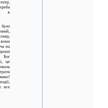
еатр,
реба
ти в
 було
ивий,
тиву,
 вони
ча на
хороші
й Бог
і, це
иваль
грати
яжко!
події,
: все