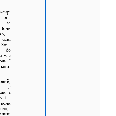
жанрі
вона
а за
 Вони
су, в
 одні
…Хоча
, бо
а має
оль. І
паки!
вий,
р. Це
жди є
у і в
 вони
олоді
винні