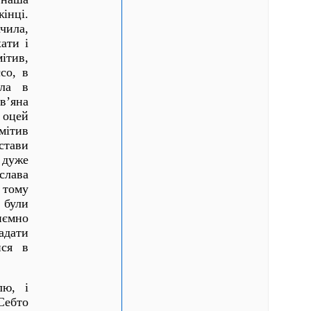
жінці.
чила,
ати і
ітив,
со, в
ила в
в’яна
 оцей
мітив
стави
 дуже
лава
 тому
 були
иємно
адати
ися в
лю, і
Себто