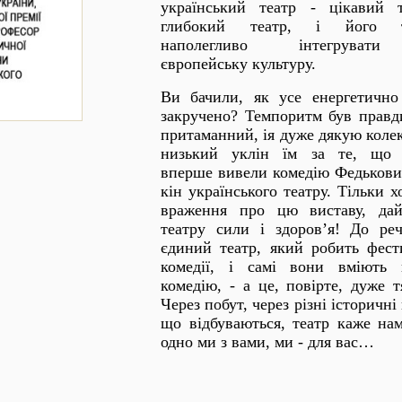
український театр - цікавий т
глибокий театр, і його т
наполегливо інтегрува
європейську культуру.
Ви бачили, як усе енергетично
закручено? Темпоритм був правд
притаманний, ія дуже дякую колек
низький уклін їм за те, що
вперше вивели комедію Федькови
кін українського театру. Тільки 
враження про цю виставу, да
театру сили і здоров’я! До реч
єдиний театр, який робить фест
комедії, і самі вони вміють 
комедію, - а це, повірте, дуже т
Через побут, через різні історичні 
що відбуваються, театр каже нам
одно ми з вами, ми - для вас…