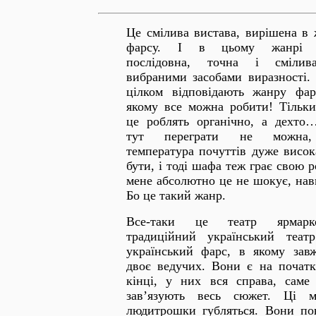
Це смілива вистава, вирішена в 
фарсу. І в цьому жанрі 
послідовна, точна і смілив
вибраними засобами виразності.
цілком відповідають жанру фар
якому все можна робити! Тільки
це роблять органічно, а дехто
тут переграти не можна
температура почуттів дуже висок
бути, і тоді шафа теж грає свою р
мене абсолютно це не шокує, нав
Бо це такий жанр.
Все-таки це театр ярмарко
традиційний український теат
український фарс, в якому зав
двоє ведучих. Вони є на початк
кінці, у них вся справа, саме
зав’язують весь сюжет. Ці м
людитрошки губляться. Вони по