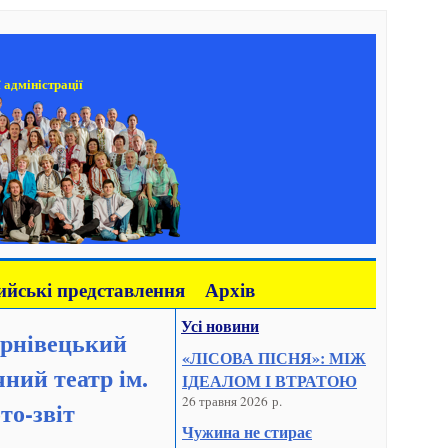
 адміністрації
йські представлення
Архів
Усі новини
ернівецький
«ЛІСОВА ПІСНЯ»: МІЖ
ний театр ім.
ІДЕАЛОМ І ВТРАТОЮ
26 травня 2026 р.
то-звіт
Чужина не стирає