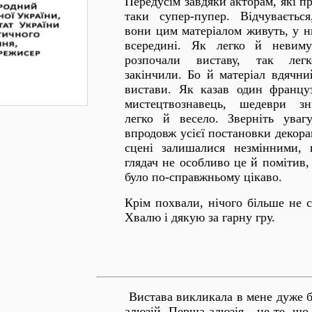
Передусім завдяки акторам, які п
таки супер-пупер. Відчуваєтьс
вони цим матеріалом живуть, у н
всередині. Як легко й невим
розпочали виставу, так лег
закінчили. Бо й матеріал вдячни
вистави. Як казав один францу
мистецтвознавець, шедеври зн
легко й весело. Зверніть уваг
впродовж усієї постановки декора
сцені залишалися незмінними, 
глядач не особливо це й помітив,
було по-справжньому цікаво.
Крім похвали, нічого більше не с
Хвалю і дякую за гарну гру.
Вистава викликала в мене дуже б
алюзій. Перша алюзія - це те, що