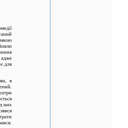
медії
таний
мкою
йняли
ження
 адже
не для
ян, я
ений.
еатри
ться
ід них
зявся
рати
ався.