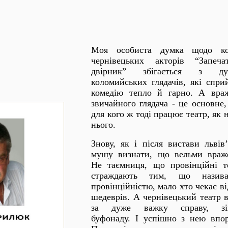
Моя особиста думка щодо ко
чернівецьких акторів “Запеча
двірник” збігається з ду
коломийських глядачів, які спри
комедію тепло й гарно. А вра
звичайного глядача - це основне,
для кого ж тоді працює театр, як 
нього.
Знову, як і після вистави львів’
мушу визнати, що вельми враж
Не таємниця, що провінційні т
страждають тим, що називає
провінційністю, мало хто чекає в
шедеврів. А чернівецький театр в
за дуже важку справу, зіг
буфонаду. І успішно з нею впор