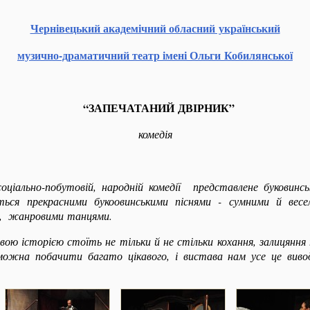
Чернівецький академічний обласний український
музично-драматичний театр імені Ольги Кобилянської
“ЗАПЕЧАТАНИЙ ДВІРНИК”
комедія
оціально-побутовій, народній комедії представлене буковинс
ься прекрасними букоовинськими піснями - сумними й вес
и, жанровими танцями.
ою історією стоїть не тільки й не стільки кохання, залицян
можна побачити багато цікавого, і вистава нам усе це вивод