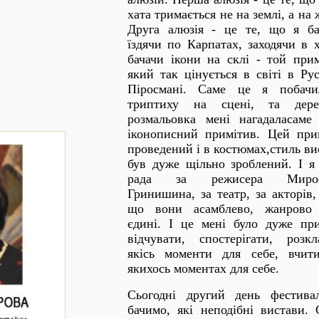
хата тримається не на землі, а на 
Друга алюзія - це те, що я ба
їздячи по Карпатах, заходячи в х
бачачи ікони на склі - той прим
який так цінується в світі в Рус
Піросмані. Саме це я побач
триптиху на сцені, та дере
розмальовка мені нагадаласаме
іконописний примітив. Цей при
проведений і в костюмах,стиль ви
був дуже щільно зроблений. І я
рада за режисера Мирос
Гринишина, за театр, за акторів,
що вони асамблево, жанрово
єдині. І це мені було дуже пр
відчувати, спостерігати, розкл
якісь моменти для себе, вчит
якихось моментах для себе.
Сьогодні другий день фестива
бачимо, які неподібні вистави. 