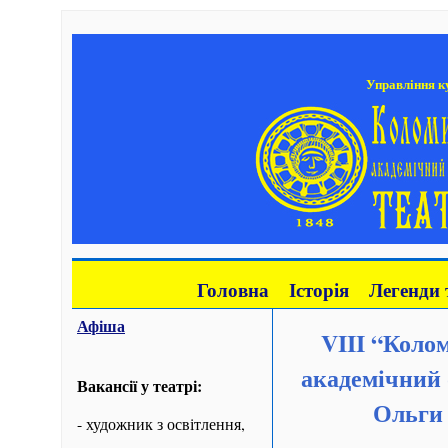
Управління ку
Головна
Історія
Легенди 
Афіша
VIII
“Колом
академічний 
Вакансії у театрі:
Ольги 
- художник з освітлення,