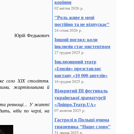
коріння
02 квітня 2026 р.
"Роль живе в мені
постійно та не відпускає"
24 січня 2026 р.
Юрій Федькович
Інший погляд: коли
інклюзія стає мистецтвом
27 грудня 2025 р.
Інклюзивний театр
«Ілюзія» представляє
виставу «10 000 ангелів»
ьке село
XIX
століття.
16 грудня 2025 р.
елими, жартівливими й
Відкритий III фестиваль
української драматургії
«Дніпро.Театр.UA»
ня та ревнощі… У житті
ить, ніби по черзі, на
07 жовтня 2025 р.
Гастролі в Польщі очима
тижневика "Наше слово"
31 липня 2025 р.