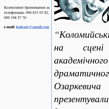
Колективне бронювання за
телефонами: 096 651 03 82,
099 198 57 70
e-mail:
kolteatr@gmail.com
“Коломийськ
на сцені 
академічн
драматично
Озаркевич
презентували