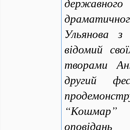
державно
драматичног
Ульянова з
відомий сво
творами Ан
другий фес
продемонс
“Кошмар” 
оповідан