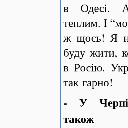
в Одесі. 
теплим. І “мо
ж щось! Я н
буду жити, к
в Росію. Укр
так гарно!
- У Черні
також ві