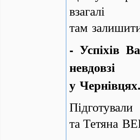
взагал
там залишити
- Успіхів В
невдовзі
у Чернівцях
Підготувал
та Тетяна 