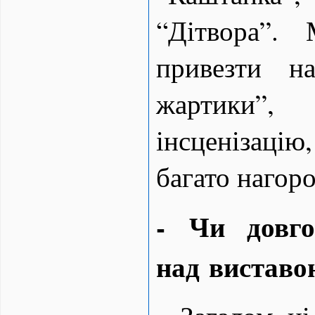
“Дітвора”.
привезти н
жартики”
інсценізаці
багато нагоро
- Чи довг
над вистав