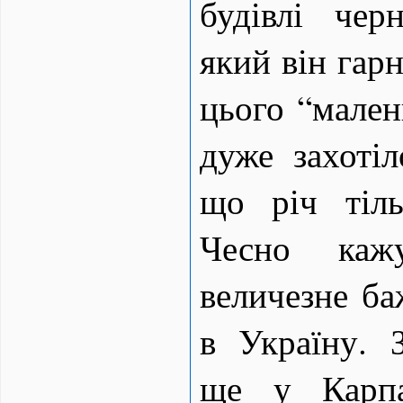
будівлі черн
який він гарн
цього “мален
дуже захотіл
що річ тіль
Чесно ка
величезне ба
в Україну. 
ще у Карпа