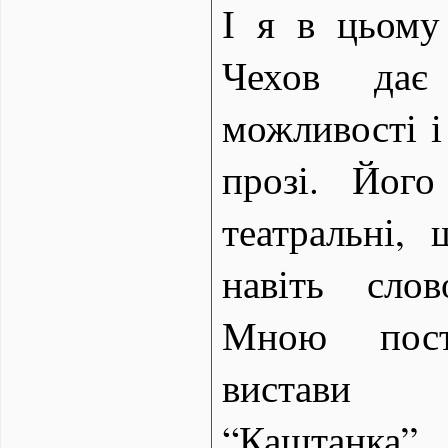
І я в цьому
Чехов дає
можливості і 
прозі. Його
театральні,
навіть слов
Мною пост
вистави 
“Каштанка”