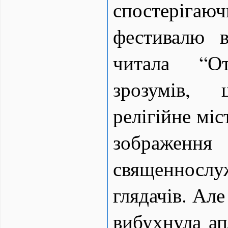
спостерігаюч
фестивалю в
читала “
зрозумів,
релігійне міс
зображення
священносл
глядачів. Але
вибухнула ап