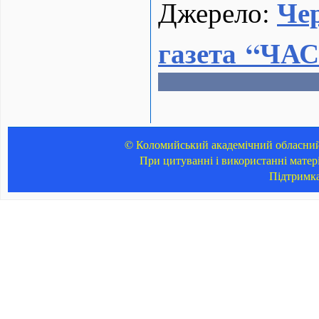
Че
Джерело:
газета “ЧАС
© Коломийський академічний обласний 
При цитуванні і використанні матер
Підтримк