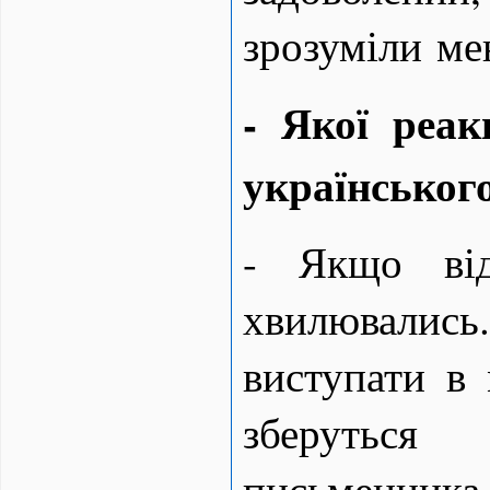
зрозуміли ме
- Якої реак
українськог
- Якщо від
хвилювалис
виступати в 
зберуться
письменни