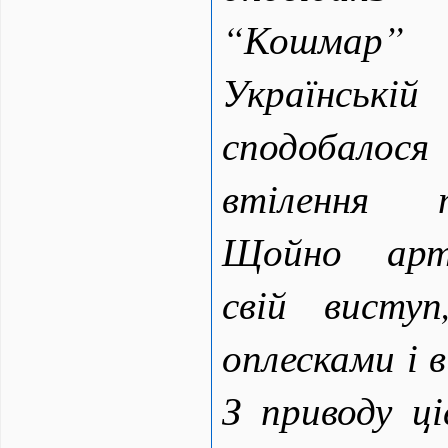
“Кошмар”
Українські
сподобало
втілення т
Щойно арт
свій виступ
оплесками і 
З приводу ц