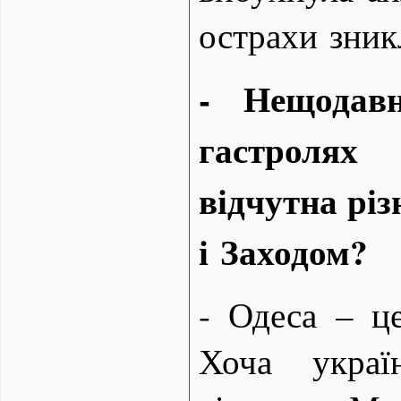
острахи зник
- Нещодав
гастроля
відчутна рі
і Заходом?
- Одеса – це
Хоча украї