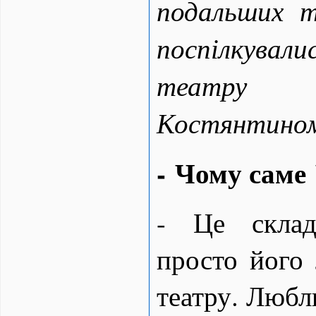
подальших т
поспілкува
театру
Костянтино
- Чому саме
- Це склад
просто його
театру. Любл