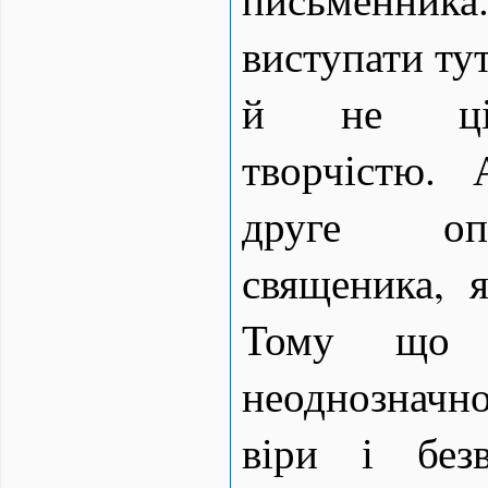
виступати тут
й не цік
творчістю.
друге оп
священика, я
Тому що 
неоднозначн
віри і без