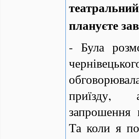
театральни
плануєте зав
- Була розм
чернівец
обговорюва
приїзду, 
запрошення 
Та коли я п