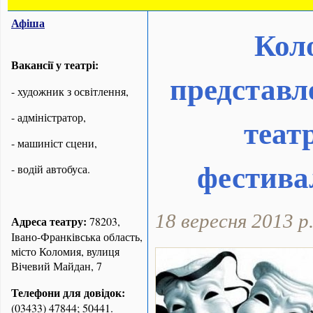
Афіша
Кол
Вакансії у театрі:
представл
- художник з освітлення,
- адміністратор,
теат
- машиніст сцени,
фестива
- водій автобуса.
18 вересня 2013 р
Адреса театру:
78203,
Івано-Франківська область,
місто Коломия, вулиця
Вічевий Майдан, 7
Телефони для довідок:
(03433) 47844; 50441.