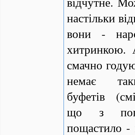
відчутне. Мо
настільки від
вони - нар
хитринкою. 
смачно годуют
немає так
буфетів (смі
що з пог
пощастило -