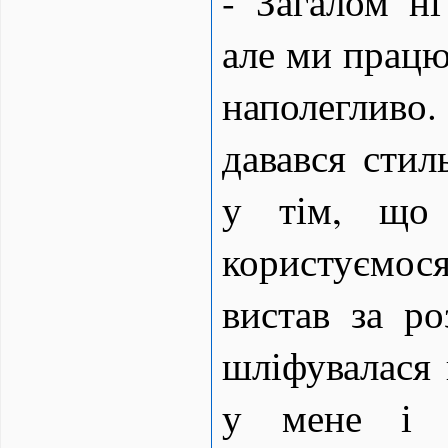
- Загалом ні
але ми працю
наполеглив
давався стил
у тім, що
користуємося
вистав за ро
шліфувалася 
у мене і 