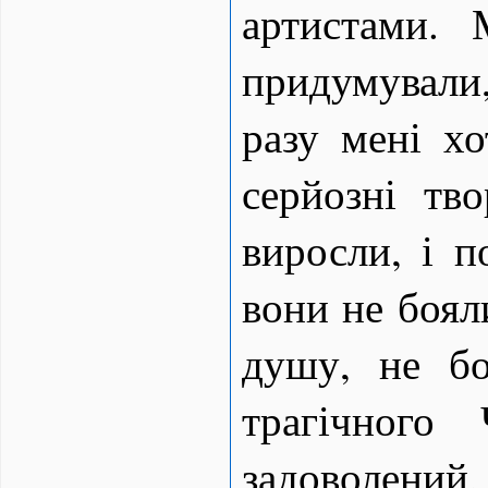
артистами.
придумувал
разу мені хо
серйозні тв
виросли, і п
вони не боял
душу, не бо
трагічного
задоволе