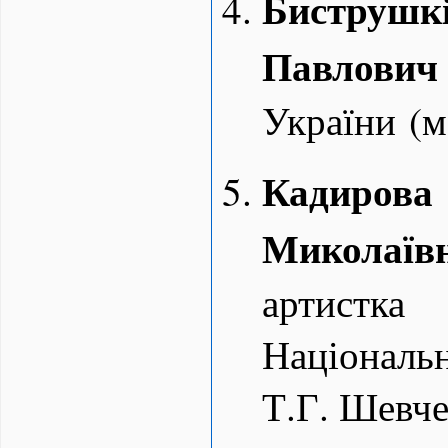
Б
иструш
Павлович
України (м
Кадир
Миколаїв
артистка 
Національ
Т.Г. Шевче