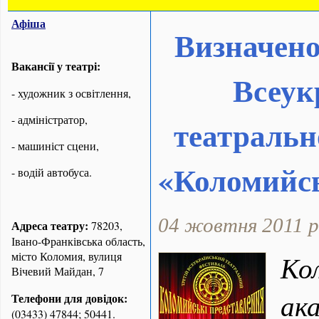
Афіша
Визначено
Вакансії у театрі:
Всеук
- художник з освітлення,
- адміністратор,
театральн
- машиніст сцени,
«Коломийсь
- водій автобуса.
04 жовтня 2011 р
Адреса театру:
78203,
Івано-Франківська область,
місто Коломия, вулиця
Ко
Вічевий Майдан, 7
ак
Телефони для довідок:
(03433) 47844; 50441.