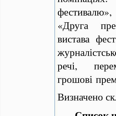
фестивалю»,
«Друга пр
вистава фес
журналістс
речі, пере
грошові прем
Визначено ск
Список ч