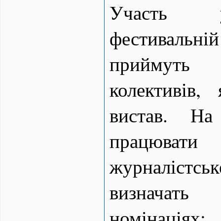
Участь у
фестивал
приймуть 
колективів,
вистав. На
працювати
журналіст
визначать
номінаці