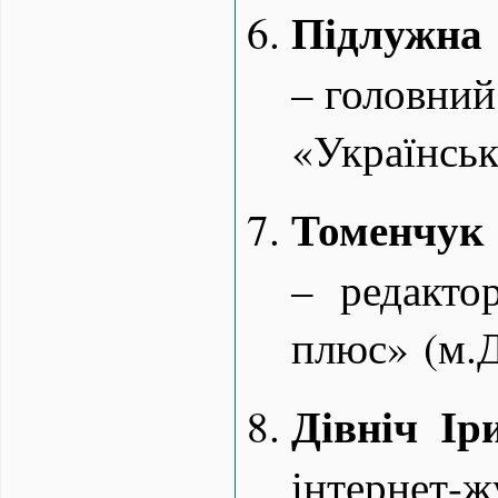
Підлужна
– головний
«Українськ
Томенчук
– редакто
плюс» (м.
Дівніч Ір
інтернет-