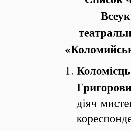
Всеук
театраль
«Коломийськ
Коломіє
Григоров
діяч мисте
кореспонд