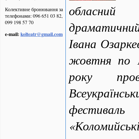
обласний
Колективне бронювання за
телефонами: 096 651 03 82,
драматичн
099 198 57 70
e-mail:
kolteatr@gmail.com
Івана Озаркев
жовтня по 
року про
Всеукраїнс
фестиваль
«Коломийські