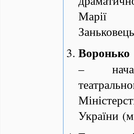
драматичн
Марії
Заньковець
Воронько 
– начал
театраль
Міністе
України (м