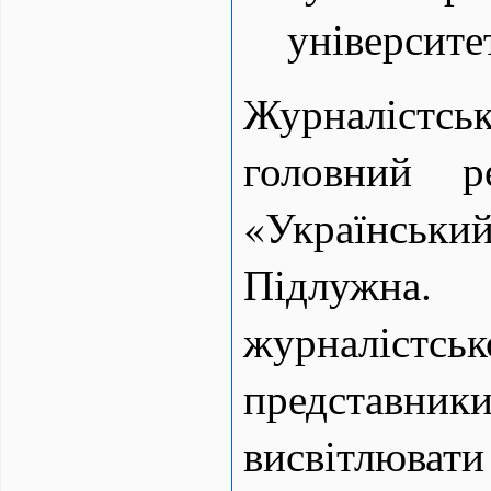
університе
Журналістс
головний р
«Українськ
Підлужн
журналістсь
представник
висвітлювати