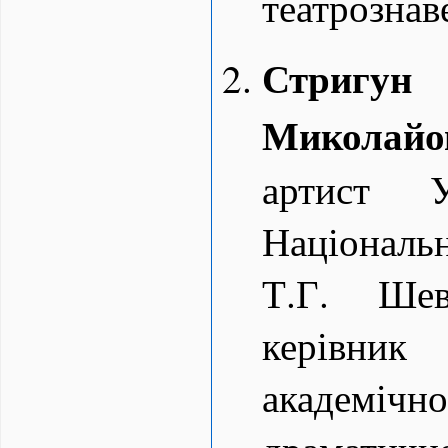
театрознав
Стри
Миколайо
артист У
Національ
Т.Г. Шев
керівник
академічн