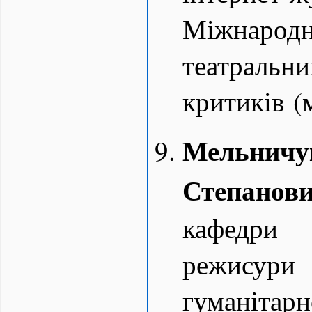
Міжнаро
театральни
критиків (
Мель
Степанов
кафедри
режисур
гуманітарн