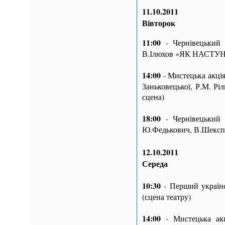
11.10.2011
Вівторок
11:00
- Чернівецький а
В.Ілюхов «ЯК НАСТУН
14:00
- Мистецька акція
Заньковецької, Р.М. 
сцена)
18:00
- Чернівецький а
Ю.Федькович, В.Шексп
12.10.2011
Середа
10:30
- Перший українс
(сцена театру)
14:00
- Мистецька акці