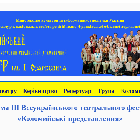
Міністерство культури та інформаційної політики України
льтури, національностей та релігій Івано-Франківської обласної державної
театру
Керівництво
Репертуар
Трупа
Коломи
ма ІІІ Всеукраїнського театрального фе
«Коломийські представлення»