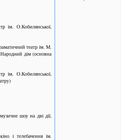
р ім. О.Кобилянської,
раматичний театр ім. М.
Народний дім (основна
р ім. О.Кобилянської,
атру)
зичне шоу на дві дії,
іно і телебачення ім.