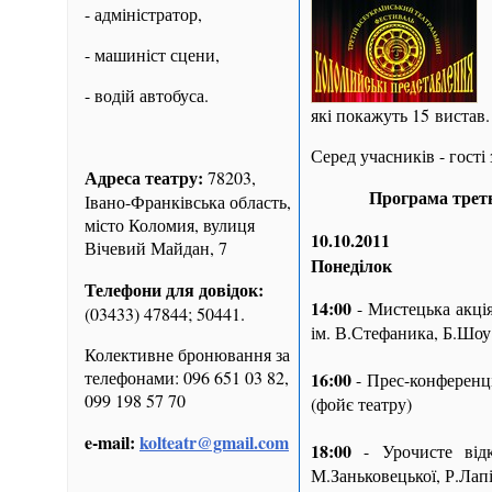
- адміністратор,
- машиніст сцени,
- водій автобуса.
які покажуть 15 вистав.
Серед учасників - гост
Адреса театру:
78203,
Програма треть
Івано-Франківська область,
місто Коломия, вулиця
10.10.2011
Вічевий Майдан, 7
Понеділок
Телефони для довідок:
14:00
- Мистецька акція
(03433) 47844; 50441.
ім. В.Стефаника, Б.Шо
Колективне бронювання за
телефонами: 096 651 03 82,
16:00
- Прес-конференці
099 198 57 70
(фойє театру)
e-mail:
kolteatr@gmail.com
18:00
- Урочисте відк
М.Заньковецької, Р.Ла