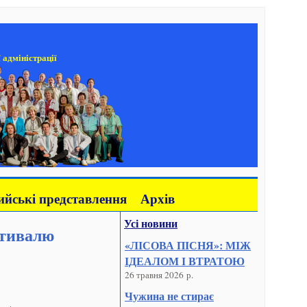
 адміністрації
йські представлення
Архів
Усі новини
стивалю
«ЛІСОВА ПІСНЯ»: МІЖ
ІДЕАЛОМ І ВТРАТОЮ
26 травня 2026 р.
Чужина не стирає