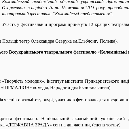
Коломийський академічний обласний український драматич
Озаркевича, в період з 10 по 16 жовтня 2011 року, проводит
театральний фестиваль “Коломийські представлення”.
Участь у фестивальній програмі приймуть 12 кращих театраль
і з Польщі: театр Олександра Севрука (м.Ельблонг, Польща).
ого Всеукраїнського театрального фестивалю «Коломийські
 «Творчість молодих». Інститут мистецтв Прикарпатського нац
у «ПІГМАЛІОН» комедія, Народний дім (основна сцена)
я членів оргкомітету, журі, учасників фестивалю для представн
риття фестивалю. Національний академічний український 
піка «ДЕРЖАВНА ЗРАДА» сон на дві частини, (сцена театру)