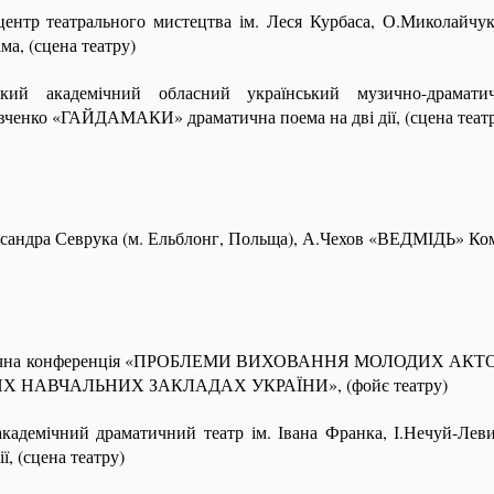
центр театрального мистецтва ім. Леся Курбаса, О.Микола
, (сцена театру)
кий академічний обласний український музично-драмати
ченко «ГАЙДАМАКИ» драматична поема на дві дії, (сцена теат
ксандра Севрука (м. Ельблонг, Польща), А.Чехов «ВЕДМІДЬ» Коме
тична конференція «ПРОБЛЕМИ ВИХОВАННЯ МОЛОДИХ АКТ
НАВЧАЛЬНИХ ЗАКЛАДАХ УКРАЇНИ», (фойє театру)
академічний драматичний театр ім. Івана Франка, І.Нечуй
ї, (сцена театру)