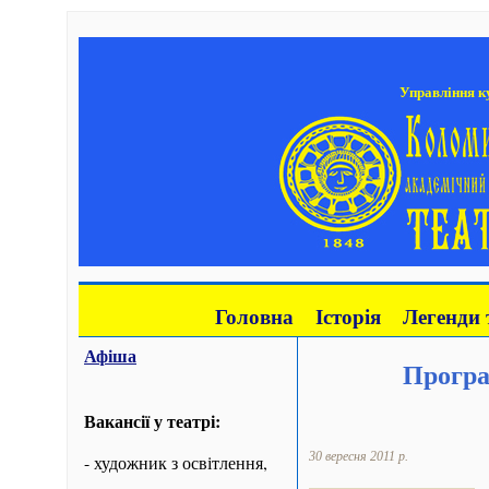
Управління ку
Головна
Історія
Легенди 
Афіша
Програ
Вакансії у театрі:
30 вересня 2011 р.
- художник з освітлення,