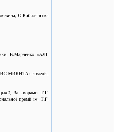
ркевича, О.Кобилянська
янки, В.Марченко «АЛІ-
 «ЛИС МИКИТА» комедія,
ької, За творами Т.Г.
льної премії ім. Т.Г.