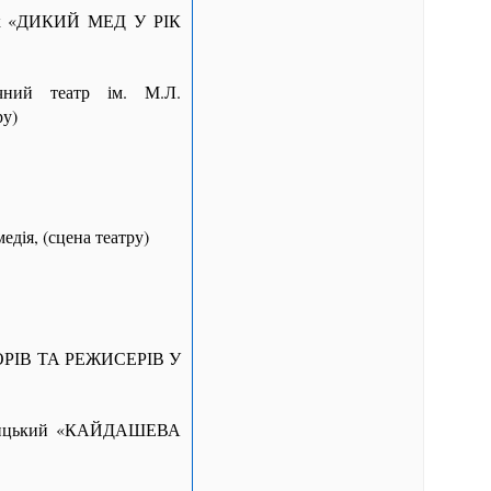
йчук «ДИКИЙ МЕД У РІК
чний театр ім. М.Л.
ру)
дія, (сцена театру)
ОРІВ ТА РЕЖИСЕРІВ У
-Левицький «КАЙДАШЕВА