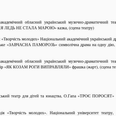
кадемічний обласний український музично-драматичний теат
Я ЛЕДЬ НЕ СТАЛА МАРОЮ» казка, (сцена театру)
 «Творчість молодих» Національний академічний український д
Рільке «ЗАВЧАСНА ПАМОРОЗЬ» символічна драма на одну дію, 
кадемічний обласний український музично-драматичний теат
ір «ЯК КОЗАМ РОГИ ВИПРАВЛЯЛИ» фрашка (жарт), (сцена те
ький театр для дітей та юнацтва, О.Гапа «ТРОЄ ПОРОСЯТ» му
я «Творчість молодих». Національний університет театру, к