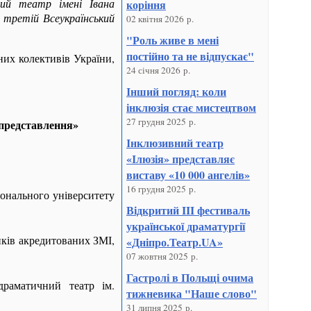
ний театр імені Івана
коріння
ь третій Всеукраїнський
02 квітня 2026 р.
"Роль живе в мені
постійно та не відпускає"
них колективів України,
24 січня 2026 р.
Інший погляд: коли
інклюзія стає мистецтвом
27 грудня 2025 р.
 представлення»
Інклюзивний театр
«Ілюзія» представляє
виставу «10 000 ангелів»
16 грудня 2025 р.
іонального університету
Відкритий III фестиваль
української драматургії
иків акредитованих ЗМІ,
«Дніпро.Театр.UA»
07 жовтня 2025 р.
Гастролі в Польщі очима
драматичний театр ім.
тижневика "Наше слово"
31 липня 2025 р.