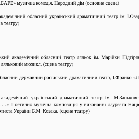
АБАРЕ» музична комедія, Народний дім (основна сцена)
кадемічний обласний український драматичний театр ім. І.Оза
а театру)
ький академічний обласний театр ляльок ім. Марійки Підгір
яльковий мюзикл, (сцена театру)
обласний державний російський драматичний театр, І.Франко
кадемічний український драматичний театр ім. М.Заньковец
 Поетично-музична композиція у виконанні лауреата Націона
тиста України Б.М. Козака, (сцена театру)