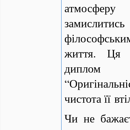
атмосфер
замисл
філософсь
життя. Ця 
диплом 
“Оригінальніс
чистота її вт
Чи не бажає