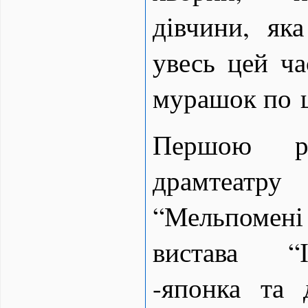
дівчини, як
увесь цей ч
мурашок по ш
Першою р
драмтеатру
“Мельпомен
вистава “І
-японка та 