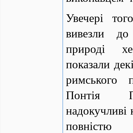
Увечері тог
вивезли до
природі хе
показали декі
римського п
Понтія П
надокучливі 
повністю