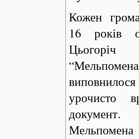
Кожен гром
16 років о
Цьогорі
“Мельпомен
виповнило
урочисто в
документ
Мельпомена