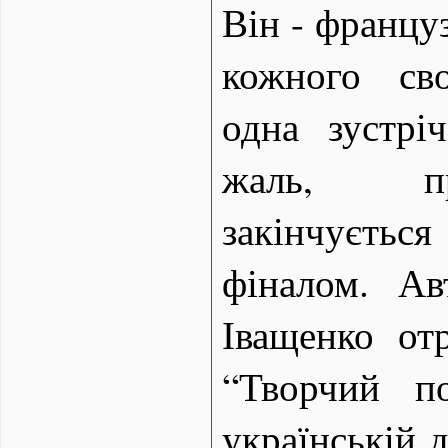
Він - францу
кожного св
одна зустрі
жаль, пр
закінчує
фіналом. Ав
Іващенко от
“Творчий п
українській д