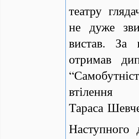
театру гляда
не дуже зв
вистав. За
отримав ди
“Самобутні
втілен
Тараса Шевче
Наступного 