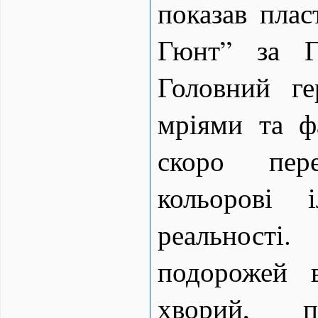
показав пла
Гюнт” за Г
Головний г
мріями та ф
скоро пере
кольорові 
реальності.
подорожей 
хворий, п