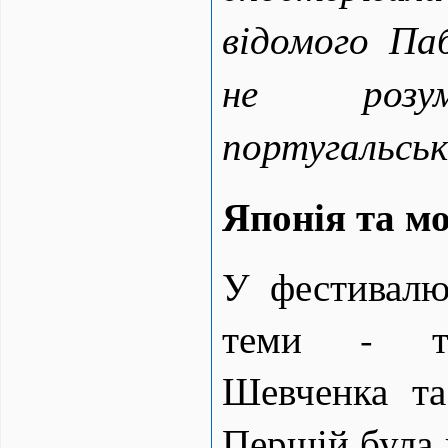
відомого Паб
не розум
португальськ
Японія та мо
У фестивалю
теми - тв
Шевченка та
Першій була 