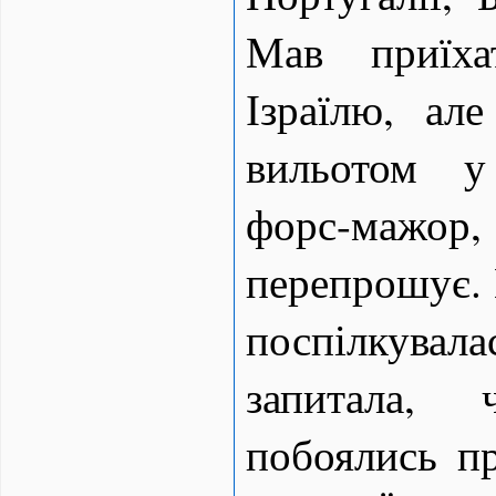
Мав приїх
Ізраїлю, ал
вильотом у
форс-мажор,
перепрошує.
поспілкувал
запитала,
побоялись п