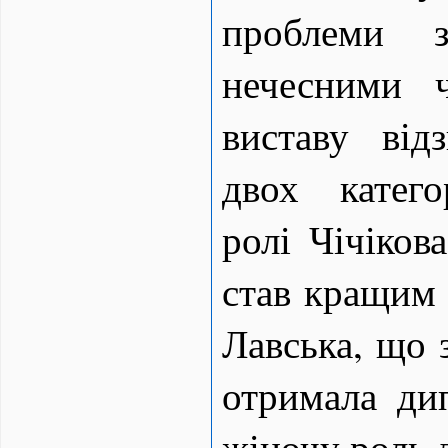
проблеми 
нечесними 
виставу від
двох катего
ролі Чічіков
став кращим 
Лавська, що 
отримала ди
жіночу роль 