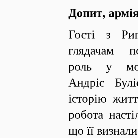
Допит, армія
Гості з Ри
глядачам п
роль у мон
Андріс Булі
історію житт
робота насті
що її визнал