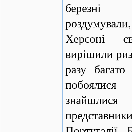
березні 
роздумували
Херсоні с
вирішили риз
разу багато
побоялися 
знайшлися 
представн
Португалії, Б