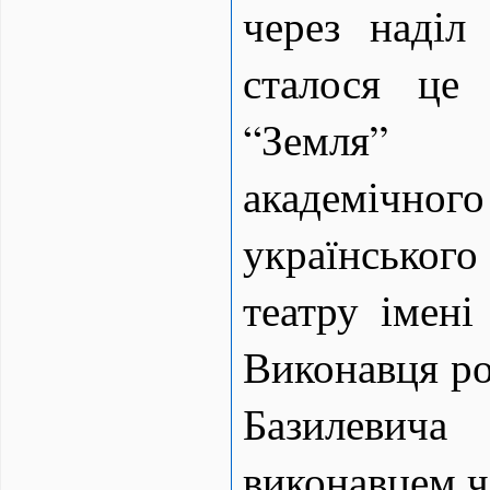
через наділ
сталося це
“Земля” 
академічн
українсько
театру імені
Виконавця ро
Базилевича
виконавцем ч