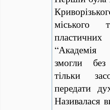
Криворізьк
міського т
пластичн
“Академія 
змогли без
тільки зас
передати ду
Називалася в