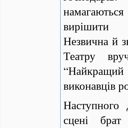
намагают
вирішити
Незвична й з
Театру вру
“Найкращий 
виконавців р
Наступного
сцені брат