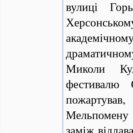
вулиці Гор
Херсонськ
академіч
драматично
Миколи Кул
фестивалю 
пожартував
Мельпомену
заміж віддава