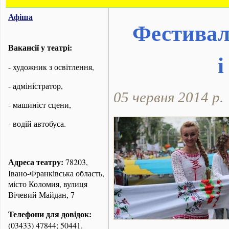
Афіша
Фестивал
Вакансії у театрі:
і
- художник з освітлення,
- адміністратор,
05 червня 2014 р.
- машиніст сцени,
- водій автобуса.
Адреса театру:
78203,
Івано-Франківська область,
місто Коломия, вулиця
Вічевий Майдан, 7
Телефони для довідок:
(03433) 47844; 50441.