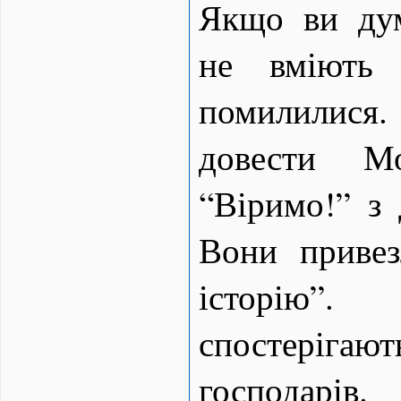
Якщо ви ду
не вміють 
помилилися
довести Мо
“Віримо!” з 
Вони приве
історію”.
спостерігают
господар