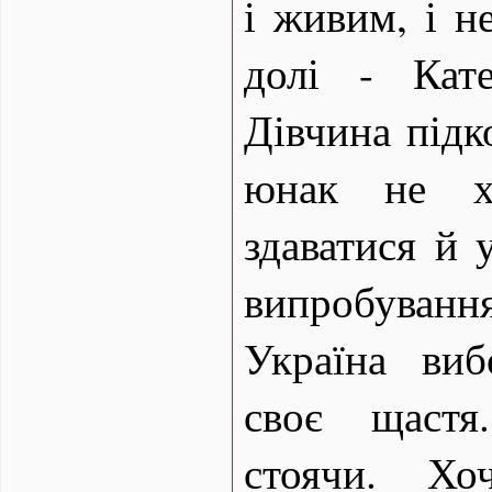
і живим, і н
долі - Кат
Дівчина підко
юнак не х
здаватися й 
випробуван
Україна ви
своє щастя
стоячи. Хо