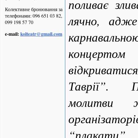
поливає зли
Колективне бронювання за
телефонами: 096 651 03 82,
лячно, адж
099 198 57 70
карнавал
e-mail:
kolteatr@gmail.com
концерт
відкривати
Таврії”. 
молитви ж
організато
“плакати”.