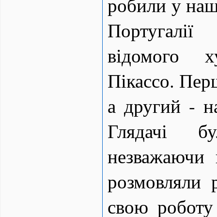
робили у нашо
Португалії
відомого х
Пікассо. Перш
а другий - н
Глядачі б
незважаючи 
розмовляли 
свою роботу