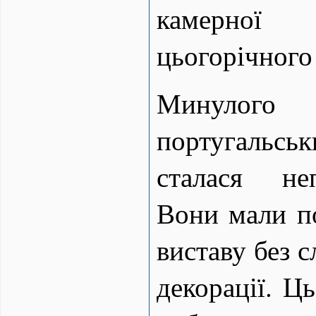
камер
цьогорічного
Минуло
португаль
сталася не
Вони мали п
виставу без с
декорації. Ць