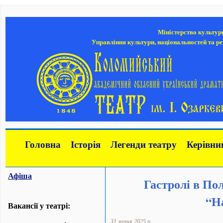
Міністерство культур
Управління культури, національностей та ре
Головна
Історія
Легенди театру
Керівни
Афіша
Гастролі в По
“Н
Вакансії у театрі:
31 липня 2025 р.