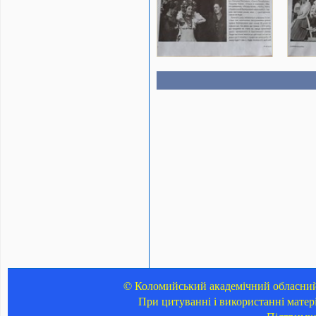
© Коломийський академічний обласний 
При цитуванні і використанні матер