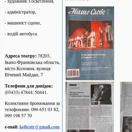
- художник з освітлення,
- адміністратор,
- машиніст сцени,
- водій автобуса.
Адреса театру:
78203,
Івано-Франківська область,
місто Коломия, вулиця
Вічевий Майдан, 7
Телефони для довідок:
(03433) 47844; 50441.
Колективне бронювання за
телефонами: 096 651 03 82,
099 198 57 70
e-mail:
kolteatr@gmail.com