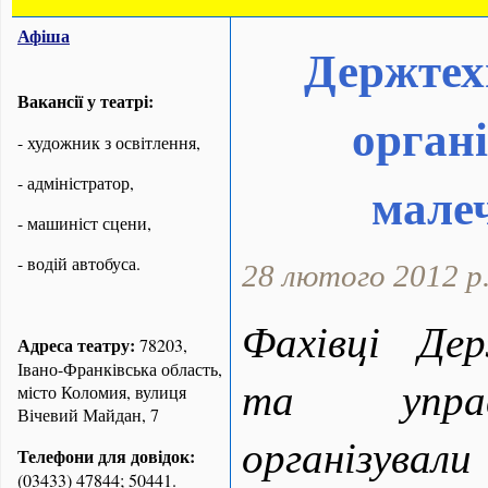
Афіша
Держтех
Вакансії у театрі:
орган
- художник з освітлення,
- адміністратор,
малеч
- машиніст сцени,
- водій автобуса.
28 лютого 2012 р
Фахівці Дер
Адреса театру:
78203,
Івано-Франківська область,
та управ
місто Коломия, вулиця
Вічевий Майдан, 7
організува
Телефони для довідок:
(03433) 47844; 50441.