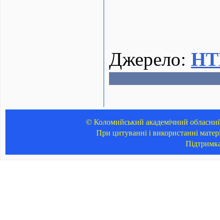
НТ
Джерело:
© Коломийський академічний обласний 
При цитуванні і використанні матер
Підтримк